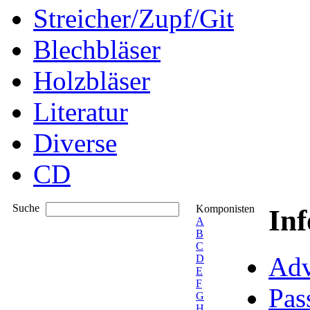
Streicher/Zupf/Git
Blechbläser
Holzbläser
Literatur
Diverse
CD
Suche
Komponisten
In
A
B
C
Adv
D
E
F
Pas
G
H