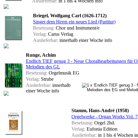
Auslieferbar:
in 1 bis 4 Wochen
info
Briegel, Wolfgang Carl (1626-1712)
Singet dem Herrn ein neues Lied (Partitur)
Besetzung:
Chor und Instrument/e
Verlag:
Carus Verlag
Auslieferbar:
innerhalb einer Woche
info
Runge, Achim
Endlich TIEF genug 3 - Neue Choralbearbeitungen für Org
Melodien des GL
Besetzung:
Orgelmusik EG
Verlag:
Strube
Auslieferbar:
innerhalb
einer Woche
info
Stamm, Hans-André (1958)
Orgelwerke - Organ Works Vol. 7
Besetzung:
Orgel 2hd.
Verlag:
Eufonia Edition
Auslieferbar:
in 1 bis 4 Wochen
i