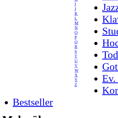
Jaz
I
J
K
Kla
L
M
Stu
N
O
P
Hoc
Q
R
Tod
S
T
U
Got
V
W
Ev.
X
Y
Z
Kom
Bestseller