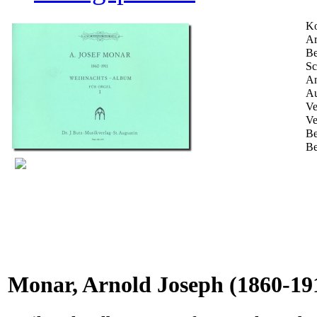
Ko
Ar
Be
Sc
An
Au
Ve
Ve
Be
Be
Monar, Arnold Joseph
(1860-19