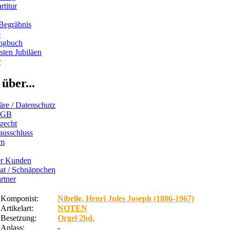
rtitur
Begräbnis
b
ngbuch
ten Jubiläen
r
über...
äre / Datenschutz
AGB
recht
ausschluss
um
er Kunden
iat / Schnäppchen
rtner
Komponist:
Nibelle, Henri Jules Joseph (1886-1967)
Artikelart:
NOTEN
Besetzung:
Orgel 2hd.
Anlass:
-