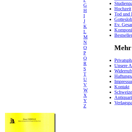
Studienpa
G
Hochzeit
H
Tod und 
I
Gotteslo
J
Ev. Gesa
K
Komponis
L
Bestselle
M
N
Mehr 
O
P
Q
Privatsph
R
Unsere 
S
Widerrufs
T
Haftungs
U
Impress
V
Kontakt
W
Schweiz
X
Antiquar
Y
Verlagspa
Z