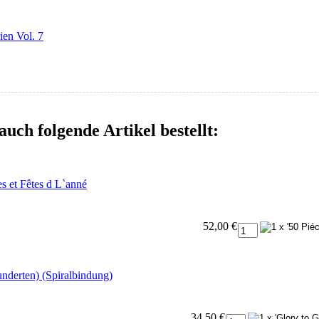
ien Vol. 7
auch folgende Artikel bestellt:
s et Fêtes d L`anné
52,00 €
nderten) (Spiralbindung)
34,50 €