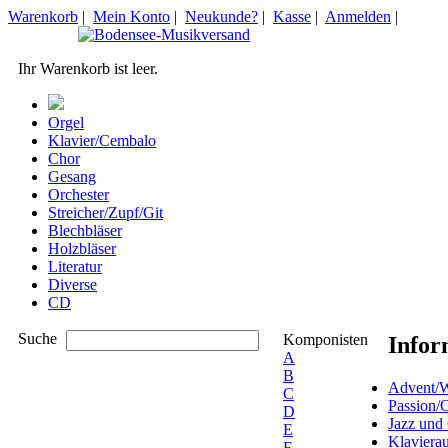
Warenkorb
|
Mein Konto
|
Neukunde?
|
Kasse
|
Anmelden
|
Ihr Warenkorb ist leer.
Orgel
Klavier/Cembalo
Chor
Gesang
Orchester
Streicher/Zupf/Git
Blechbläser
Holzbläser
Literatur
Diverse
CD
Suche
Komponisten
Infor
A
B
Advent/W
C
Passion/
D
Jazz und
E
Klaviera
F