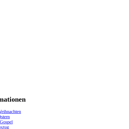
mationen
eihnachten
Ostern
 Gospel
uszug