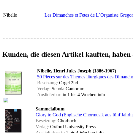
Nibelle
Les Dimanches et Fetes de L´Organiste Gregor
Kunden, die diesen Artikel kauften, haben 
Nibelle, Henri Jules Joseph (1886-1967)
50 Piéces sur des Themes liturgiques des Dimanche
Besetzung:
Orgel 2hd.
Verlag:
Schola Cantorum
Auslieferbar:
in 1 bis 4 Wochen
info
Sammelalbum
Glory to God (Englische Chormusik aus fünf Jahrhu
Besetzung:
Chorbuch
Verlag:
Oxford University Press
Auslieferbar:
in 1 bis 4 Wochen
info