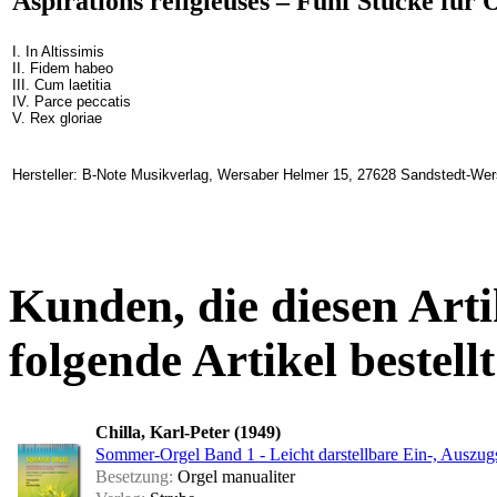
Aspirations religieuses – Fünf Stücke für
I. In Altissimis
II. Fidem habeo
III. Cum laetitia
IV. Parce peccatis
V. Rex gloriae
Hersteller: B-Note Musikverlag, Wersaber Helmer 15, 27628 Sandstedt-We
Kunden, die diesen Arti
folgende Artikel bestellt
Chilla, Karl-Peter (1949)
Sommer-Orgel Band 1 - Leicht darstellbare Ein-, Auszu
Besetzung:
Orgel manualiter