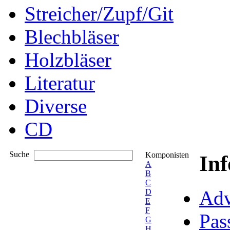
Streicher/Zupf/Git
Blechbläser
Holzbläser
Literatur
Diverse
CD
Suche
Komponisten
In
A
B
C
Adv
D
E
F
Pas
G
H