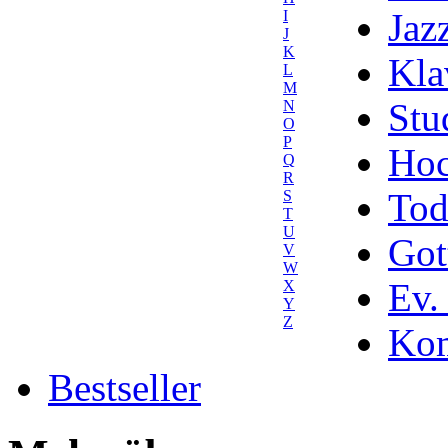
Jaz
I
J
K
Kla
L
M
Stu
N
O
P
Hoc
Q
R
Tod
S
T
U
Got
V
W
Ev.
X
Y
Z
Kom
Bestseller