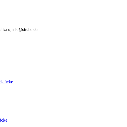
chland, info@strube.de
elstücke
ücke