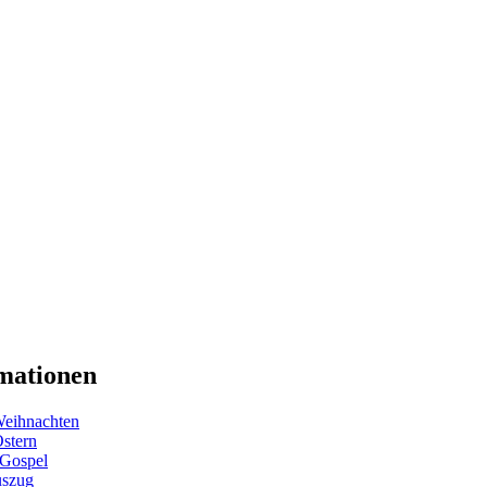
mationen
eihnachten
Ostern
 Gospel
uszug