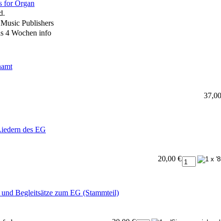
s for Organ
d.
Music Publishers
ls 4 Wochen
info
namt
37,00
 Liedern des EG
20,00 €
le und Begleitsätze zum EG (Stammteil)