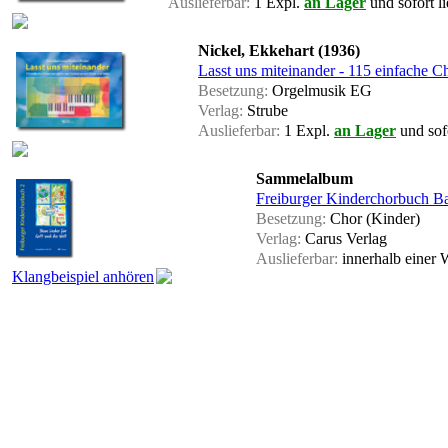
Auslieferbar:
1 Expl.
an Lager
und sofort li
Nickel, Ekkehart (1936)
Lasst uns miteinander - 115 einfache C
Besetzung:
Orgelmusik EG
Verlag:
Strube
Auslieferbar:
1 Expl.
an Lager
und sofo
Sammelalbum
Freiburger Kinderchorbuch Ba
Besetzung:
Chor (Kinder)
Verlag:
Carus Verlag
Auslieferbar:
innerhalb einer
Klangbeispiel anhören