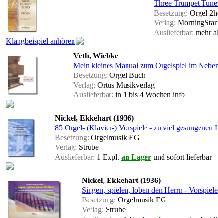
Three Trumpet Tune
Besetzung:
Orgel 2h
Verlag:
MorningStar 
Auslieferbar:
mehr a
Klangbeispiel anhören
Veth, Wiebke
Mein kleines Manual zum Orgelspiel im Nebe
Besetzung:
Orgel Buch
Verlag:
Ortus Musikverlag
Auslieferbar:
in 1 bis 4 Wochen
info
Nickel, Ekkehart (1936)
85 Orgel- (Klavier-) Vorspiele - zu viel gesungenen
Besetzung:
Orgelmusik EG
Verlag:
Strube
Auslieferbar:
1 Expl.
an Lager
und sofort lieferbar
Nickel, Ekkehart (1936)
Singen, spielen, loben den Herrn - Vorspie
Besetzung:
Orgelmusik EG
Verlag:
Strube