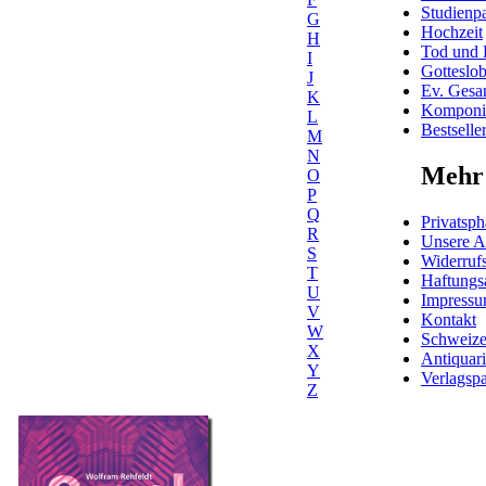
Studienpa
G
Hochzeit
H
Tod und 
I
Gotteslo
J
Ev. Gesa
K
Komponis
L
Bestselle
M
N
Mehr 
O
P
Q
Privatsph
R
Unsere 
S
Widerrufs
T
Haftungs
U
Impress
V
Kontakt
W
Schweiz
X
Antiquar
Y
Verlagspa
Z