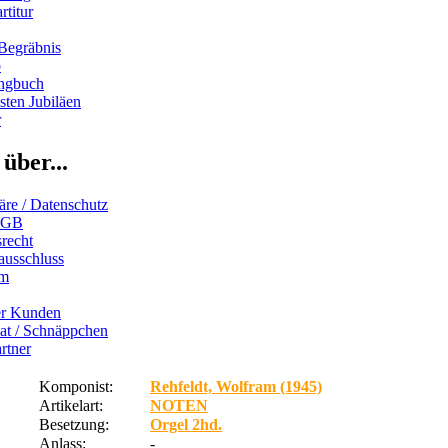
rtitur
Begräbnis
b
ngbuch
ten Jubiläen
r
über...
äre / Datenschutz
AGB
recht
ausschluss
um
er Kunden
iat / Schnäppchen
rtner
Komponist:
Rehfeldt, Wolfram (1945)
Artikelart:
NOTEN
Besetzung:
Orgel 2hd.
Anlass:
-