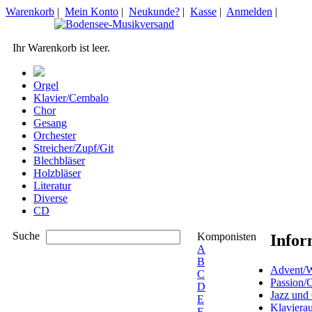
Warenkorb
|
Mein Konto
|
Neukunde?
|
Kasse
|
Anmelden
|
Ihr Warenkorb ist leer.
Orgel
Klavier/Cembalo
Chor
Gesang
Orchester
Streicher/Zupf/Git
Blechbläser
Holzbläser
Literatur
Diverse
CD
Suche
Komponisten
Infor
A
B
Advent/W
C
Passion/
D
Jazz und
E
Klaviera
F