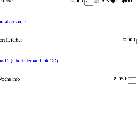
20,00 €
eferbar
horalvorspiele
20,00 €
rt lieferbar
nd 2 (Chorleiterband mit CD)
39,95 €
 Woche
info