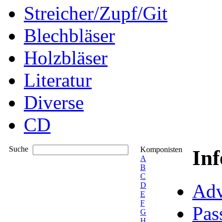
Streicher/Zupf/Git
Blechbläser
Holzbläser
Literatur
Diverse
CD
Suche
Komponisten
In
A
B
C
Adv
D
E
F
Pas
G
H