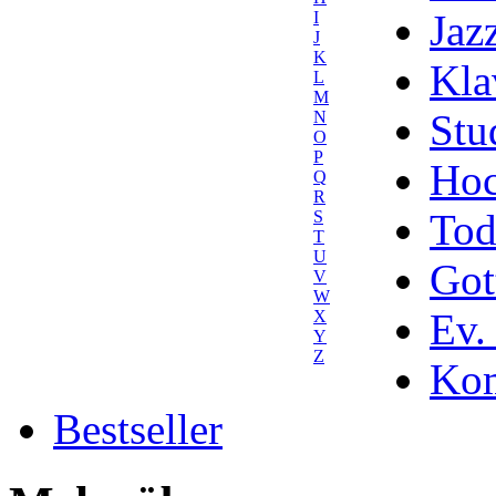
Jaz
I
J
K
Kla
L
M
Stu
N
O
P
Hoc
Q
R
Tod
S
T
U
Got
V
W
Ev.
X
Y
Z
Kom
Bestseller