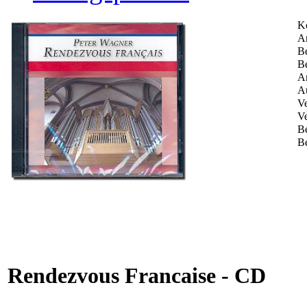
K
Ar
Be
Be
An
Au
Ve
Ve
B
Be
Rendezvous Francaise - CD