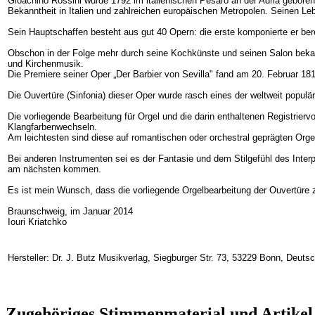
Gioachino Rossini wurde 1792 im italienischen Pesaro an der Adria gebore
Bekanntheit in Italien und zahlreichen europäischen Metropolen. Seinen Le
Sein Hauptschaffen besteht aus gut 40 Opern: die erste komponierte er berei
Obschon in der Folge mehr durch seine Kochkünste und seinen Salon bekannt,
und Kirchenmusik.
Die Premiere seiner Oper „Der Barbier von Sevilla" fand am 20. Februar 181
Die Ouvertüre (Sinfonia) dieser Oper wurde rasch eines der weltweit popul
Die vorliegende Bearbeitung für Orgel und die darin enthaltenen Registrie
Klangfarbenwechseln.
Am leichtesten sind diese auf romantischen oder orchestral geprägten Orgeln
Bei anderen Instrumenten sei es der Fantasie und dem Stilgefühl des Inter
am nächsten kommen.
Es ist mein Wunsch, dass die vorliegende Orgelbearbeitung der Ouvertüre z
Braunschweig, im Januar 2014
Iouri Kriatchko
Hersteller: Dr. J. Butz Musikverlag, Siegburger Str. 73, 53229 Bonn, Deuts
Zugehöriges Stimmenmaterial und Artikel