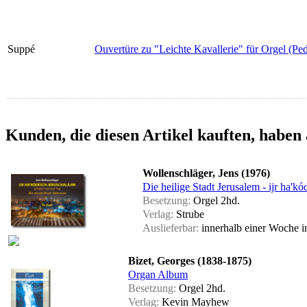
Suppé
Ouvertüre zu "Leichte Kavallerie" für Orgel (Ped
Kunden, die diesen Artikel kauften, haben 
Wollenschläger, Jens (1976)
Die heilige Stadt Jerusalem - ijr ha'k
Besetzung:
Orgel 2hd.
Verlag:
Strube
Auslieferbar:
innerhalb einer Woche
i
Bizet, Georges (1838-1875)
Organ Album
Besetzung:
Orgel 2hd.
Verlag:
Kevin Mayhew