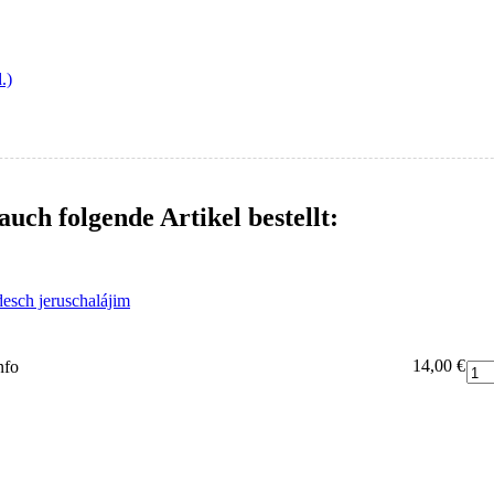
.)
auch folgende Artikel bestellt:
ódesch jeruschalájim
14,00 €
nfo