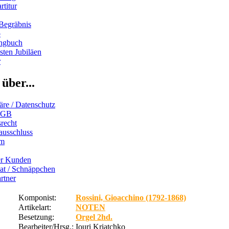
rtitur
Begräbnis
b
ngbuch
ten Jubiläen
r
über...
äre / Datenschutz
AGB
recht
ausschluss
um
er Kunden
iat / Schnäppchen
rtner
Komponist:
Rossini, Gioacchino (1792-1868)
Artikelart:
NOTEN
Besetzung:
Orgel 2hd.
Bearbeiter/Hrsg.:
Iouri Kriatchko