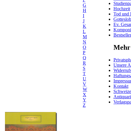
Studienpa
G
Hochzeit
H
Tod und 
I
Gotteslo
J
Ev. Gesa
K
Komponis
L
Bestselle
M
N
Mehr 
O
P
Q
Privatsph
R
Unsere 
S
Widerrufs
T
Haftungs
U
Impress
V
Kontakt
W
Schweiz
X
Antiquar
Y
Verlagspa
Z