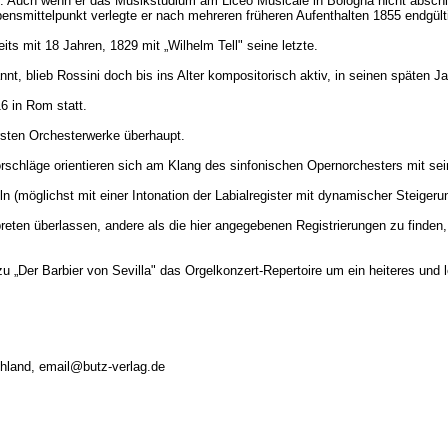
n. Auch wenn er das Musikstudium am Liceo Musicale in Bologna nicht abschl
bensmittelpunkt verlegte er nach mehreren früheren Aufenthalten 1855 endgült
ts mit 18 Jahren, 1829 mit „Wilhelm Tell" seine letzte.
 blieb Rossini doch bis ins Alter kompositorisch aktiv, in seinen späten Ja
6 in Rom statt.
ärsten Orchesterwerke überhaupt.
rvorschläge orientieren sich am Klang des sinfonischen Opernorchesters mit
 (möglichst mit einer Intonation der Labialregister mit dynamischer Steigerun
preten überlassen, andere als die hier angegebenen Registrierungen zu finde
u „Der Barbier von Sevilla" das Orgelkonzert-Repertoire um ein heiteres un
chland, email@butz-verlag.de