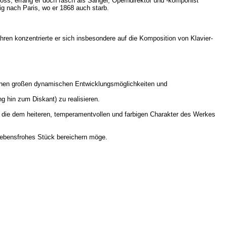
oss, errang er doch rasch als Sänger, Operndirektor und -komponist
ig nach Paris, wo er 1868 auch starb.
hren konzentrierte er sich insbesondere auf die Komposition von Klavier-
 seinen großen dynamischen Entwicklungsmöglichkeiten und
g hin zum Diskant) zu realisieren.
n, die dem heiteren, temperamentvollen und farbigen Charakter des Werkes
d lebensfrohes Stück bereichern möge.