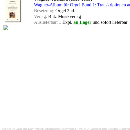
Wagner-Album für Orgel Band 1: Transkriptionen a
Besetzung:
Orgel 2hd.
Verlag:
Butz Musikverlag
Auslieferbar:
1 Expl.
an Lager
und sofort lieferbar
Orgelnoten Chornoten Klaviernoten Cembalonoten Notenversand Herzlich willkommen beim Bodensee-Musikversan