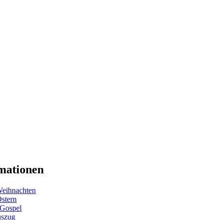
mationen
eihnachten
Ostern
 Gospel
uszug