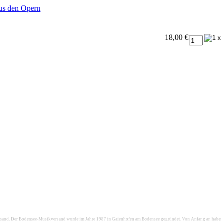
us den Opern
18,00 €
d. Der Bodensee-Musikversand wurde im Jahre 1987 in Gaienhofen am Bodensee gegründet. Von Anfang an haben wi