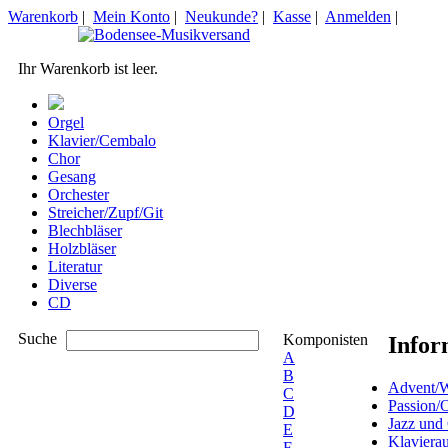
Warenkorb
|
Mein Konto
|
Neukunde?
|
Kasse
|
Anmelden
|
Ihr Warenkorb ist leer.
Orgel
Klavier/Cembalo
Chor
Gesang
Orchester
Streicher/Zupf/Git
Blechbläser
Holzbläser
Literatur
Diverse
CD
Suche
Komponisten
Infor
A
B
Advent/W
C
Passion/
D
Jazz und
E
Klaviera
F