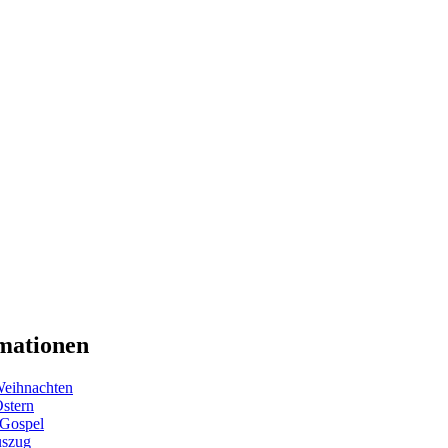
mationen
eihnachten
Ostern
 Gospel
uszug