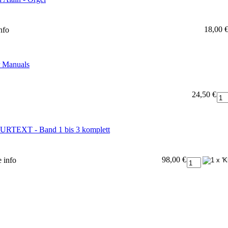
18,00 
nfo
r Manuals
24,50 €
RTEXT - Band 1 bis 3 komplett
98,00 €
e
info