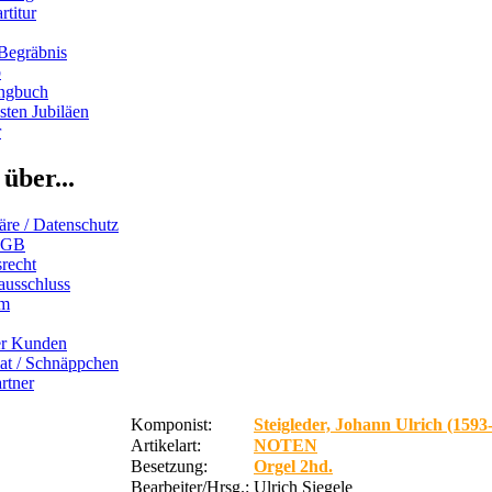
rtitur
Begräbnis
b
ngbuch
ten Jubiläen
r
über...
äre / Datenschutz
AGB
recht
ausschluss
um
er Kunden
iat / Schnäppchen
rtner
Komponist:
Steigleder, Johann Ulrich (1593
Artikelart:
NOTEN
Besetzung:
Orgel 2hd.
Bearbeiter/Hrsg.:
Ulrich Siegele