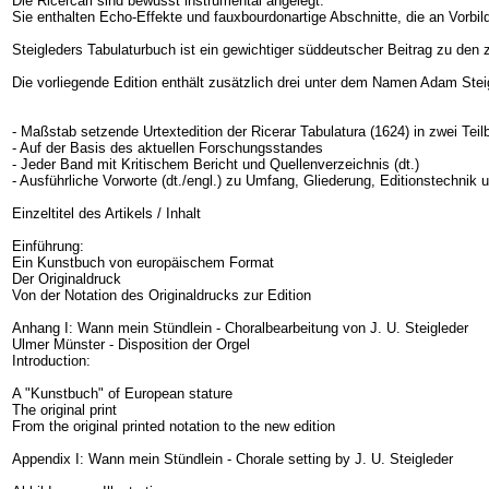
Die Ricercari sind bewusst instrumental angelegt.
Sie enthalten Echo-Effekte und fauxbourdonartige Abschnitte, die an Vorbilde
Steigleders Tabulaturbuch ist ein gewichtiger süddeutscher Beitrag zu den
Die vorliegende Edition enthält zusätzlich drei unter dem Namen Adam Steigl
- Maßstab setzende Urtextedition der Ricerar Tabulatura (1624) in zwei Tei
- Auf der Basis des aktuellen Forschungsstandes
- Jeder Band mit Kritischem Bericht und Quellenverzeichnis (dt.)
- Ausführliche Vorworte (dt./engl.) zu Umfang, Gliederung, Editionstechnik 
Einzeltitel des Artikels / Inhalt
Einführung:
Ein Kunstbuch von europäischem Format
Der Originaldruck
Von der Notation des Originaldrucks zur Edition
Anhang I: Wann mein Stündlein - Choralbearbeitung von J. U. Steigleder
Ulmer Münster - Disposition der Orgel
Introduction:
A "Kunstbuch" of European stature
The original print
From the original printed notation to the new edition
Appendix I: Wann mein Stündlein - Chorale setting by J. U. Steigleder