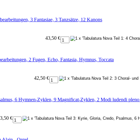
dbearbeitungen, 3 Fantasiae, 3 Tanzsätze, 12 Kanons
43,50 €
bearbeitungen, 2 Fugen, Echo, Fantasia, Hymnus, Toccata
42,50 €
 Psalmus, 6 Hymnen-Zyklen, 9 Magnificat-Zyklen, 2 Modi ludendi pleno
3,50 €
 Alain - Orgel