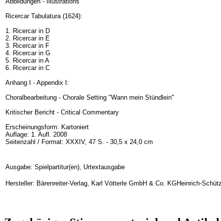
Abbildungen - Illustrations
Ricercar Tabulatura (1624):
1. Ricercar in D
2. Ricercar in E
3. Ricercar in F
4. Ricercar in G
5. Ricercar in A
6. Ricercar in C
Anhang I - Appendix I:
Choralbearbeitung - Chorale Setting "Wann mein Stündlein"
Kritischer Bericht - Critical Commentary
Erscheinungsform:
Kartoniert
Auflage:
1. Aufl. 2008
Seitenzahl / Format:
XXXIV, 47 S. - 30,5 x 24,0 cm
Ausgabe: Spielpartitur(en), Urtextausgabe
Hersteller: Bärenreiter-Verlag, Karl Vötterle GmbH & Co. KGHeinrich-Schüt