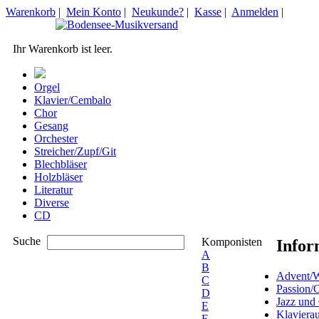
Warenkorb
|
Mein Konto
|
Neukunde?
|
Kasse
|
Anmelden
|
Ihr Warenkorb ist leer.
Orgel
Klavier/Cembalo
Chor
Gesang
Orchester
Streicher/Zupf/Git
Blechbläser
Holzbläser
Literatur
Diverse
CD
Suche
Komponisten
Infor
A
B
Advent/W
C
Passion/
D
Jazz und
E
Klaviera
F