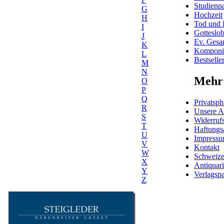
Studienpa
G
Hochzeit
H
Tod und 
I
Gotteslo
J
Ev. Gesa
K
Komponis
L
Bestselle
M
N
Mehr 
O
P
Q
Privatsph
R
Unsere 
S
Widerrufs
T
Haftungs
U
Impress
V
Kontakt
W
Schweiz
X
Antiquar
Y
Verlagspa
Z