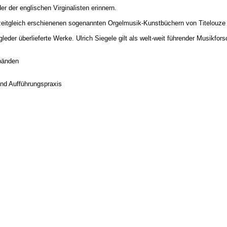
r der englischen Virginalisten erinnern.
 zeitgleich erschienenen sogenannten Orgelmusik-Kunstbüchern von Titelouze 
eder überlieferte Werke. Ulrich Siegele gilt als welt-weit führender Musikfors
lbänden
und Aufführungspraxis