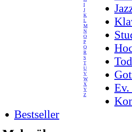
Jaz
I
J
K
Kla
L
M
Stu
N
O
P
Hoc
Q
R
Tod
S
T
U
Got
V
W
Ev.
X
Y
Z
Kom
Bestseller