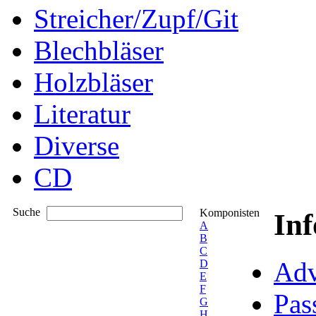
Streicher/Zupf/Git
Blechbläser
Holzbläser
Literatur
Diverse
CD
Suche
Komponisten
In
A
B
C
Adv
D
E
F
Pas
G
H