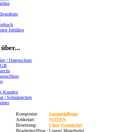
rtitur
Begräbnis
b
ngbuch
ten Jubiläen
r
über...
äre / Datenschutz
AGB
recht
ausschluss
um
er Kunden
iat / Schnäppchen
rtner
Komponist:
Sammelalbum
Artikelart:
NOTEN
Besetzung:
Chor (Gemischt)
Bearbeiter/Hrsg.:
Lorenz Maierhofer