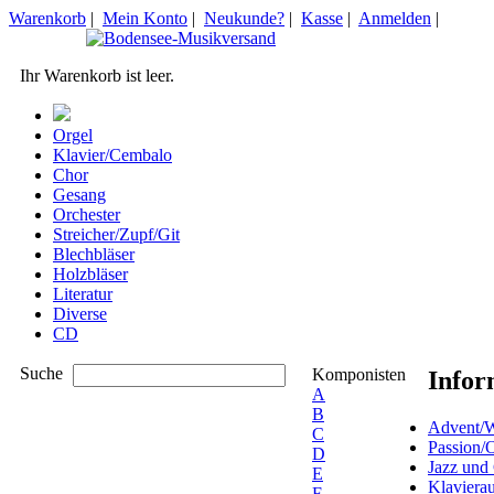
Warenkorb
|
Mein Konto
|
Neukunde?
|
Kasse
|
Anmelden
|
Ihr Warenkorb ist leer.
Orgel
Klavier/Cembalo
Chor
Gesang
Orchester
Streicher/Zupf/Git
Blechbläser
Holzbläser
Literatur
Diverse
CD
Suche
Komponisten
Infor
A
B
Advent/W
C
Passion/
D
Jazz und
E
Klaviera
F