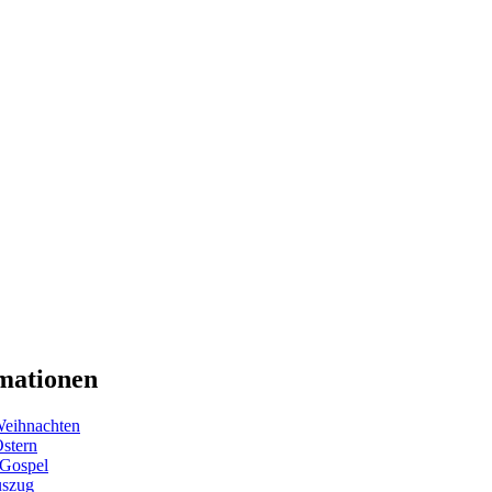
mationen
eihnachten
Ostern
 Gospel
uszug