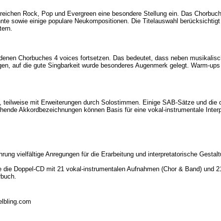
ichen Rock, Pop und Evergreen eine besondere Stellung ein. Das Chorbuch bi
te sowie einige populare Neukompositionen. Die Titelauswahl berücksichtigt
tern.
rdenen Chorbuches 4 voices fortsetzen. Das bedeutet, dass neben musikalisch
ingen, auf die gute Singbarkeit wurde besonderes Augenmerk gelegt. Warm-u
 teilweise mit Erweiterungen durch Solostimmen. Einige SAB-Sätze und die
gehende Akkordbezeichnungen können Basis für eine vokal-instrumentale Interp
rung vielfältige Anregungen für die Erarbeitung und interpretatorische Gesta
e die Doppel-CD mit 21 vokal-instrumentalen Aufnahmen (Chor & Band) und 21
rbuch.
elbling.com