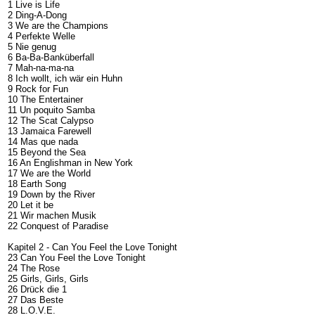
1 Live is Life
2 Ding-A-Dong
3 We are the Champions
4 Perfekte Welle
5 Nie genug
6 Ba-Ba-Banküberfall
7 Mah-na-ma-na
8 Ich wollt, ich wär ein Huhn
9 Rock for Fun
10 The Entertainer
11 Un poquito Samba
12 The Scat Calypso
13 Jamaica Farewell
14 Mas que nada
15 Beyond the Sea
16 An Englishman in New York
17 We are the World
18 Earth Song
19 Down by the River
20 Let it be
21 Wir machen Musik
22 Conquest of Paradise
Kapitel 2 - Can You Feel the Love Tonight
23 Can You Feel the Love Tonight
24 The Rose
25 Girls, Girls, Girls
26 Drück die 1
27 Das Beste
28 L.O.V.E.