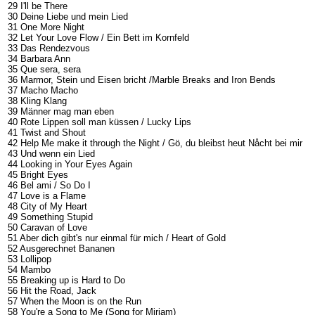
29 I'll be There
30 Deine Liebe und mein Lied
31 One More Night
32 Let Your Love Flow / Ein Bett im Kornfeld
33 Das Rendezvous
34 Barbara Ann
35 Que sera, sera
36 Marmor, Stein und Eisen bricht /Marble Breaks and Iron Bends
37 Macho Macho
38 Kling Klang
39 Männer mag man eben
40 Rote Lippen soll man küssen / Lucky Lips
41 Twist and Shout
42 Help Me make it through the Night / Gö, du bleibst heut Nåcht bei mir
43 Und wenn ein Lied
44 Looking in Your Eyes Again
45 Bright Eyes
46 Bel ami / So Do I
47 Love is a Flame
48 City of My Heart
49 Something Stupid
50 Caravan of Love
51 Aber dich gibt's nur einmal für mich / Heart of Gold
52 Ausgerechnet Bananen
53 Lollipop
54 Mambo
55 Breaking up is Hard to Do
56 Hit the Road, Jack
57 When the Moon is on the Run
58 You're a Song to Me (Song for Mirjam)