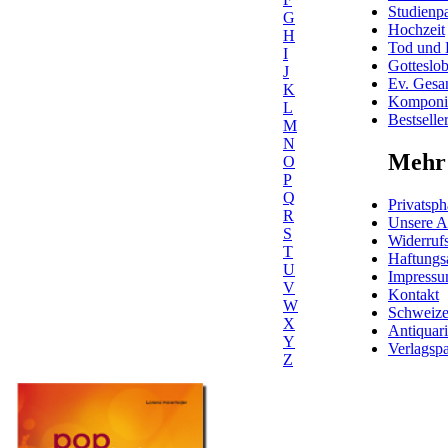
Studienpa
G
Hochzeit
H
Tod und 
I
Gotteslo
J
Ev. Gesa
K
Komponis
L
Bestselle
M
N
Mehr 
O
P
Q
Privatsph
R
Unsere 
S
Widerrufs
T
Haftungs
U
Impress
V
Kontakt
W
Schweiz
X
Antiquar
Y
Verlagspa
Z