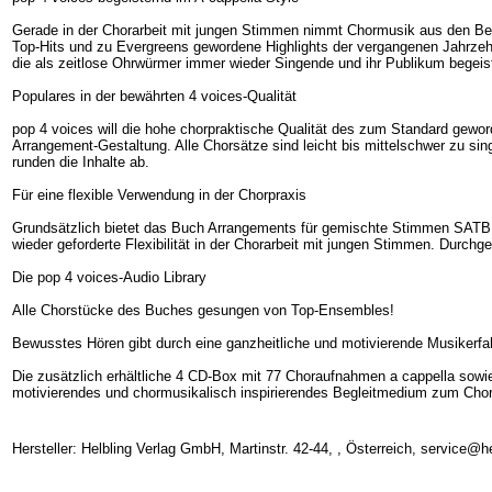
Gerade in der Chorarbeit mit jungen Stimmen nimmt Chormusik aus den Bere
Top-Hits und zu Evergreens gewordene Highlights der vergangenen Jahrzehn
die als zeitlose Ohrwürmer immer wieder Singende und ihr Publikum begeis
Populares in der bewährten 4 voices-Qualität
pop 4 voices will die hohe chorpraktische Qualität des zum Standard gewo
Arrangement-Gestaltung. Alle Chorsätze sind leicht bis mittelschwer zu s
runden die Inhalte ab.
Für eine flexible Verwendung in der Chorpraxis
Grundsätzlich bietet das Buch Arrangements für gemischte Stimmen SATB,
wieder geforderte Flexibilität in der Chorarbeit mit jungen Stimmen. Durch
Die pop 4 voices-Audio Library
Alle Chorstücke des Buches gesungen von Top-Ensembles!
Bewusstes Hören gibt durch eine ganzheitliche und motivierende Musikerfah
Die zusätzlich erhältliche 4 CD-Box mit 77 Choraufnahmen a cappella sowi
motivierendes und chormusikalisch inspirierendes Begleitmedium zum Cho
Hersteller: Helbling Verlag GmbH, Martinstr. 42-44, , Österreich, service@h