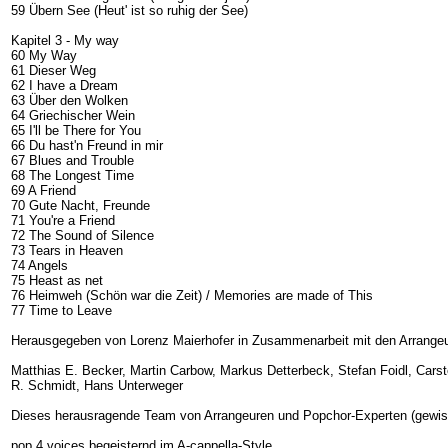
59 Übern See (Heut' ist so ruhig der See)
Kapitel 3 - My way
60 My Way
61 Dieser Weg
62 I have a Dream
63 Über den Wolken
64 Griechischer Wein
65 I'll be There for You
66 Du hast'n Freund in mir
67 Blues and Trouble
68 The Longest Time
69 A Friend
70 Gute Nacht, Freunde
71 You're a Friend
72 The Sound of Silence
73 Tears in Heaven
74 Angels
75 Heast as net
76 Heimweh (Schön war die Zeit) / Memories are made of This
77 Time to Leave
Herausgegeben von Lorenz Maierhofer in Zusammenarbeit mit den Arrang
Matthias E. Becker, Martin Carbow, Markus Detterbeck, Stefan Foidl, Cars
R. Schmidt, Hans Unterweger
Dieses herausragende Team von Arrangeuren und Popchor-Experten (gewis
pop 4 voices begeisternd im A-cappella-Style