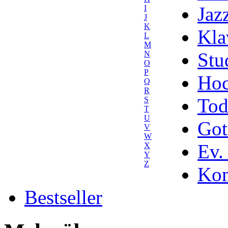
Jaz
I
J
K
Kla
L
M
Stu
N
O
P
Hoc
Q
R
Tod
S
T
U
Got
V
W
Ev.
X
Y
Z
Kom
Bestseller