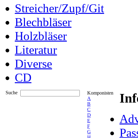
Streicher/Zupf/Git
Blechbläser
Holzbläser
Literatur
Diverse
CD
Suche
Komponisten
In
A
B
C
Adv
D
E
F
Pas
G
H