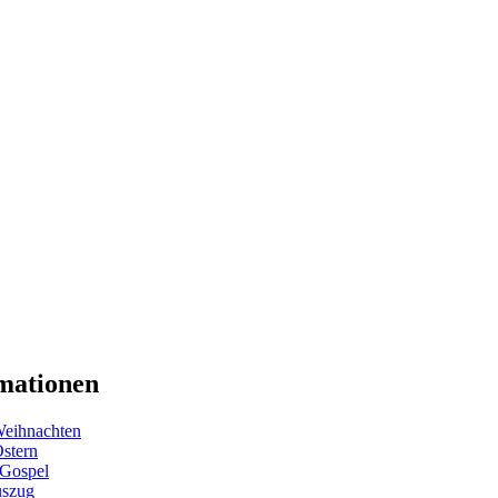
mationen
eihnachten
Ostern
 Gospel
uszug