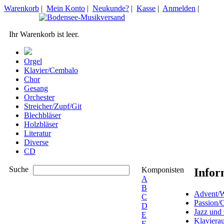
Warenkorb
|
Mein Konto
|
Neukunde?
|
Kasse
|
Anmelden
|
Ihr Warenkorb ist leer.
Orgel
Klavier/Cembalo
Chor
Gesang
Orchester
Streicher/Zupf/Git
Blechbläser
Holzbläser
Literatur
Diverse
CD
Suche
Komponisten
Infor
A
B
Advent/W
C
Passion/
D
Jazz und
E
Klaviera
F