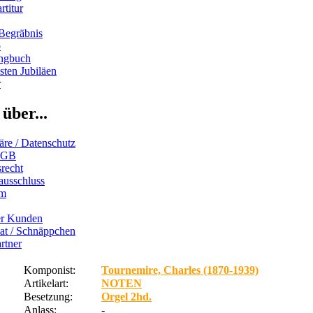
rtitur
Begräbnis
b
ngbuch
ten Jubiläen
r
über...
äre / Datenschutz
AGB
recht
ausschluss
um
er Kunden
iat / Schnäppchen
rtner
Komponist:
Tournemire, Charles (1870-1939)
Artikelart:
NOTEN
Besetzung:
Orgel 2hd.
Anlass:
-