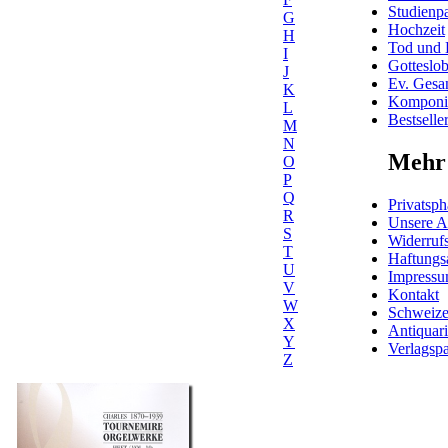
Studienpa
G
Hochzeit
H
Tod und 
I
Gotteslo
J
Ev. Gesa
K
Komponis
L
Bestselle
M
N
Mehr 
O
P
Q
Privatsph
R
Unsere 
S
Widerrufs
T
Haftungs
U
Impress
V
Kontakt
W
Schweiz
X
Antiquar
Y
Verlagspa
Z