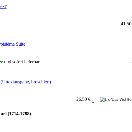
ext)
41,50
roisième Suite
er
und sofort lieferbar
Urtextausgabe, broschiert)
26,50 €
uel (1714-1788)