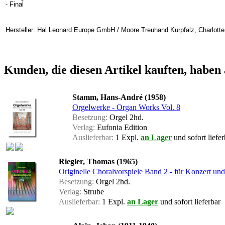
- Final
Hersteller: Hal Leonard Europe GmbH / Moore Treuhand Kurpfalz, Charlotte
Kunden, die diesen Artikel kauften, haben 
Stamm, Hans-André (1958)
Orgelwerke - Organ Works Vol. 8
Besetzung:
Orgel 2hd.
Verlag:
Eufonia Edition
Auslieferbar:
1 Expl.
an Lager
und sofort liefer
Riegler, Thomas (1965)
Originelle Choralvorspiele Band 2 - für Konzert und
Besetzung:
Orgel 2hd.
Verlag:
Strube
Auslieferbar:
1 Expl.
an Lager
und sofort lieferbar