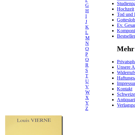
Studienpa
G
Hochzeit
H
Tod und 
I
Gotteslo
J
Ev. Gesa
K
Komponis
L
Bestselle
M
N
Mehr 
O
P
Q
Privatsph
R
Unsere 
S
Widerrufs
T
Haftungs
U
Impress
V
Kontakt
W
Schweiz
X
Antiquar
Y
Verlagspa
Z