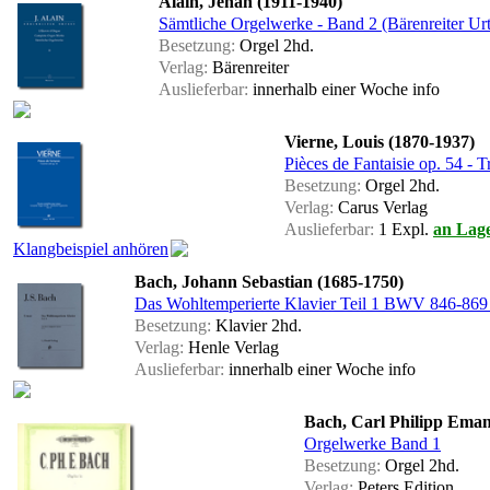
Alain, Jehan (1911-1940)
Sämtliche Orgelwerke - Band 2 (Bärenreiter Urt
Besetzung:
Orgel 2hd.
Verlag:
Bärenreiter
Auslieferbar:
innerhalb einer Woche
info
Vierne, Louis (1870-1937)
Pièces de Fantaisie op. 54 - T
Besetzung:
Orgel 2hd.
Verlag:
Carus Verlag
Auslieferbar:
1 Expl.
an Lag
Klangbeispiel anhören
Bach, Johann Sebastian (1685-1750)
Das Wohltemperierte Klavier Teil 1 BWV 846-869 (
Besetzung:
Klavier 2hd.
Verlag:
Henle Verlag
Auslieferbar:
innerhalb einer Woche
info
Bach, Carl Philipp Eman
Orgelwerke Band 1
Besetzung:
Orgel 2hd.
Verlag:
Peters Edition