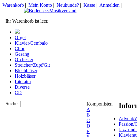
Warenkorb
|
Mein Konto
|
Neukunde?
|
Kasse
|
Anmelden
|
Ihr Warenkorb ist leer.
Orgel
Klavier/Cembalo
Chor
Gesang
Orchester
Streicher/Zupf/Git
Blechbläser
Holzbläser
Literatur
Diverse
CD
Suche
Komponisten
Infor
A
B
Advent/W
C
Passion/
D
Jazz und
E
Klaviera
F