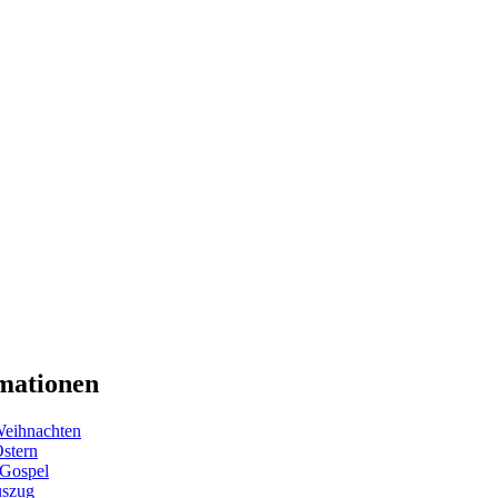
mationen
eihnachten
Ostern
 Gospel
uszug