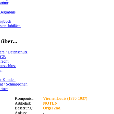
rtitur
Begräbnis
b
ngbuch
ten Jubiläen
r
über...
äre / Datenschutz
AGB
recht
ausschluss
um
er Kunden
iat / Schnäppchen
rtner
Komponist:
Vierne, Louis (1870-1937)
Artikelart:
NOTEN
Besetzung:
Orgel 2hd.
Anlass:
-