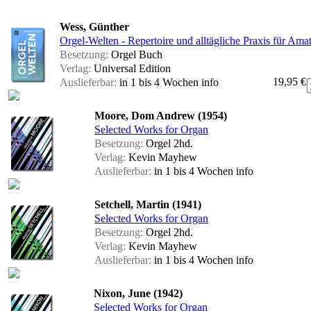
Wess, Günther
Orgel-Welten - Repertoire und alltägliche Praxis für Ama
Besetzung:
Orgel Buch
Verlag:
Universal Edition
19,95 €
Auslieferbar:
in 1 bis 4 Wochen
info
Moore, Dom Andrew (1954)
Selected Works for Organ
Besetzung:
Orgel 2hd.
Verlag:
Kevin Mayhew
Auslieferbar:
in 1 bis 4 Wochen
info
Setchell, Martin (1941)
Selected Works for Organ
Besetzung:
Orgel 2hd.
Verlag:
Kevin Mayhew
Auslieferbar:
in 1 bis 4 Wochen
info
Nixon, June (1942)
Selected Works for Organ