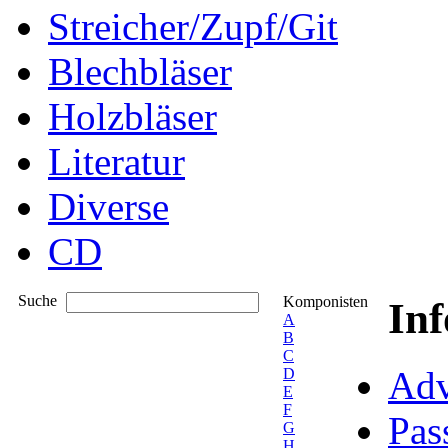
Streicher/Zupf/Git
Blechbläser
Holzbläser
Literatur
Diverse
CD
Suche
Komponisten
In
A
B
C
Adv
D
E
F
Pas
G
H