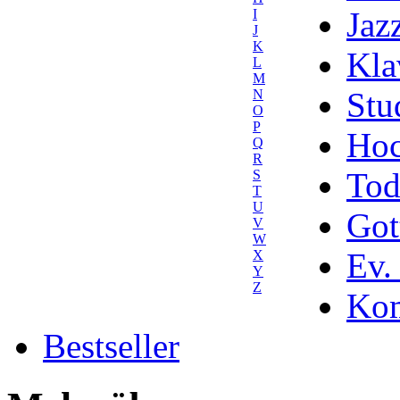
Jaz
I
J
K
Kla
L
M
Stu
N
O
P
Hoc
Q
R
Tod
S
T
U
Got
V
W
Ev.
X
Y
Z
Kom
Bestseller