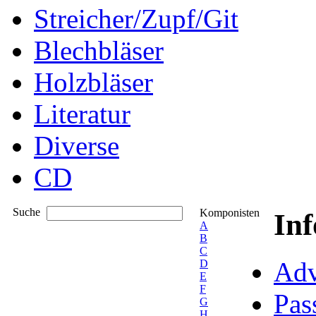
Streicher/Zupf/Git
Blechbläser
Holzbläser
Literatur
Diverse
CD
Suche
Komponisten
In
A
B
C
Adv
D
E
F
Pas
G
H