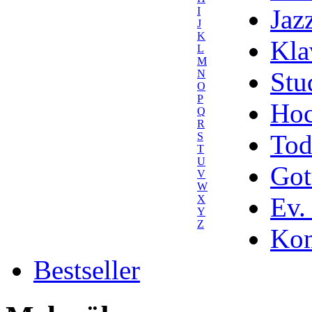
Jaz
I
J
K
Kla
L
M
Stu
N
O
P
Hoc
Q
R
Tod
S
T
U
Got
V
W
Ev.
X
Y
Z
Kom
Bestseller