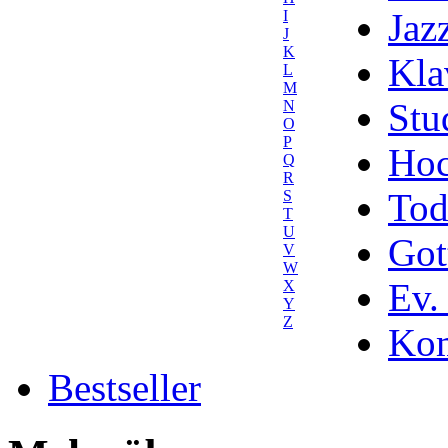
Jaz
I
J
K
Kla
L
M
Stu
N
O
P
Hoc
Q
R
Tod
S
T
U
Got
V
W
Ev.
X
Y
Z
Kom
Bestseller