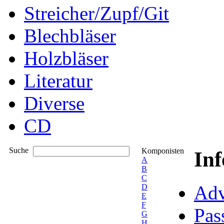
Streicher/Zupf/Git
Blechbläser
Holzbläser
Literatur
Diverse
CD
Suche
Komponisten
In
A
B
C
Adv
D
E
F
Pas
G
H