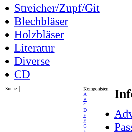
Streicher/Zupf/Git
Blechbläser
Holzbläser
Literatur
Diverse
CD
Suche
Komponisten
In
A
B
C
Adv
D
E
F
Pas
G
H