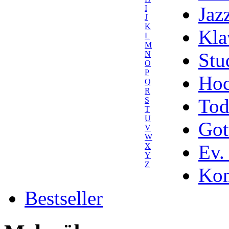
Jaz
I
J
K
Kla
L
M
Stu
N
O
P
Hoc
Q
R
Tod
S
T
U
Got
V
W
Ev.
X
Y
Z
Kom
Bestseller