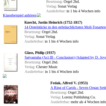
Besetzung:
Orgel 2hd.
Verlag:
Sonat Verlag
Auslieferbar:
in 1 bis 4 Wochen
info
Klangbeispiel anhören
Knecht, Justin Heinrich (1752-1817)
14 Orgelstücke in den gebräuchlichsten Moll-Tonarten
Besetzung:
Orgel 2hd.
Verlag:
Sonat Verlag
Auslieferbar:
in 1 bis 4 Wochen
info
Glass, Philip (1937)
Satyagraha (Act III - Conclusion) (Adapted by D. Joy
Besetzung:
Orgel 2hd.
Verlag:
Chester Music
Auslieferbar:
in 1 bis 4 Wochen
info
Fedak, Alfred V. (1953)
A Ring of Carols - Seven Organ Sett
Besetzung:
Orgel 2hd.
Verlag:
Lorenz Publishing Co.
Auslieferbar:
mehr als 4 Wochen
inf