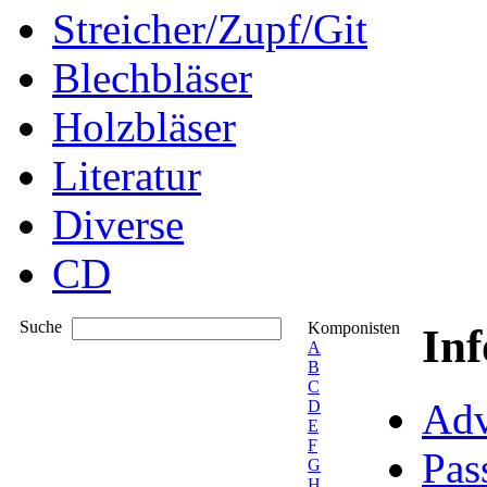
Streicher/Zupf/Git
Blechbläser
Holzbläser
Literatur
Diverse
CD
Suche
Komponisten
In
A
B
C
Adv
D
E
F
Pas
G
H