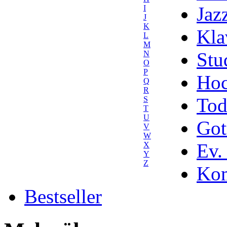
Jaz
I
J
K
Kla
L
M
Stu
N
O
P
Hoc
Q
R
Tod
S
T
U
Got
V
W
Ev.
X
Y
Z
Kom
Bestseller