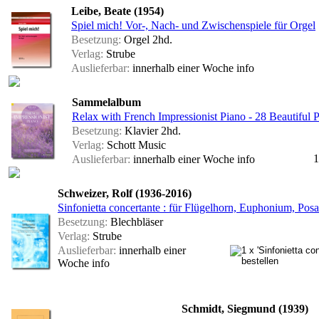
Leibe, Beate (1954)
Spiel mich! Vor-, Nach- und Zwischenspiele für Orgel
Besetzung:
Orgel 2hd.
Verlag:
Strube
Auslieferbar:
innerhalb einer Woche
info
Sammelalbum
Relax with French Impressionist Piano - 28 Beautiful P
Besetzung:
Klavier 2hd.
Verlag:
Schott Music
1
Auslieferbar:
innerhalb einer Woche
info
Schweizer, Rolf (1936-2016)
Sinfonietta concertante : für Flügelhorn, Euphonium, Pos
Besetzung:
Blechbläser
Verlag:
Strube
Auslieferbar:
innerhalb einer
Woche
info
Schmidt, Siegmund (1939)