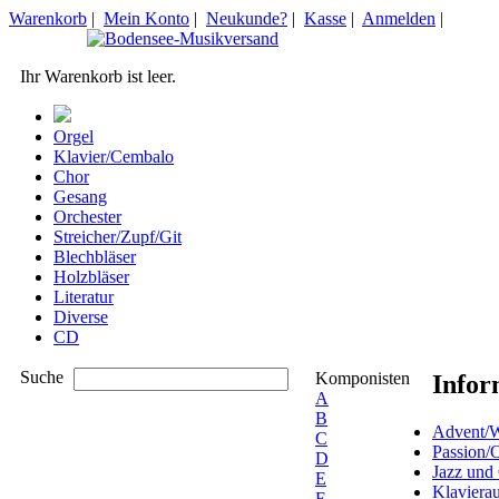
Warenkorb
|
Mein Konto
|
Neukunde?
|
Kasse
|
Anmelden
|
Ihr Warenkorb ist leer.
Orgel
Klavier/Cembalo
Chor
Gesang
Orchester
Streicher/Zupf/Git
Blechbläser
Holzbläser
Literatur
Diverse
CD
Suche
Komponisten
Infor
A
B
Advent/W
C
Passion/
D
Jazz und
E
Klaviera
F