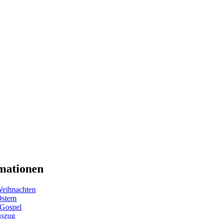
mationen
eihnachten
Ostern
 Gospel
uszug