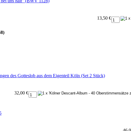
t bei uns hält" (BWV 1128)
13,50 €
58)
gen des Gotteslob aus dem Eigenteil Köln (Set 2 Stück)
32,00 €
5
46,0