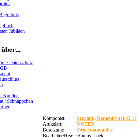
rtitur
Begräbnis
b
ngbuch
ten Jubiläen
r
über...
äre / Datenschutz
AGB
recht
ausschluss
um
er Kunden
iat / Schnäppchen
rtner
Komponist:
Scarlatti, Domenico (1685-17
Artikelart:
NOTEN
Besetzung:
Orgel manualiter
Bearbeiter/Hrsg.:
Hautus, Loek