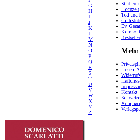
Studienpa
G
Hochzeit
H
Tod und 
I
Gotteslo
J
Ev. Gesa
K
Komponis
L
Bestselle
M
N
Mehr 
O
P
Q
Privatsph
R
Unsere 
S
Widerrufs
T
Haftungs
U
Impress
V
Kontakt
W
Schweiz
X
Antiquar
Y
Verlagspa
Z