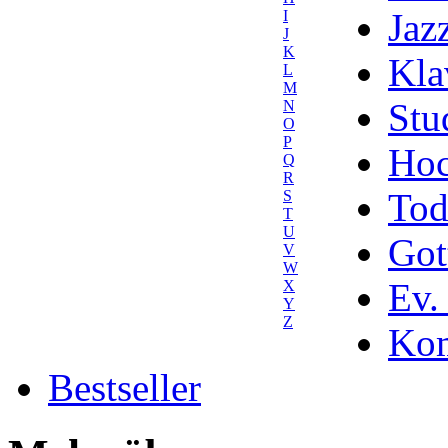
Jaz
I
J
K
Kla
L
M
Stu
N
O
P
Hoc
Q
R
Tod
S
T
U
Got
V
W
Ev.
X
Y
Z
Kom
Bestseller