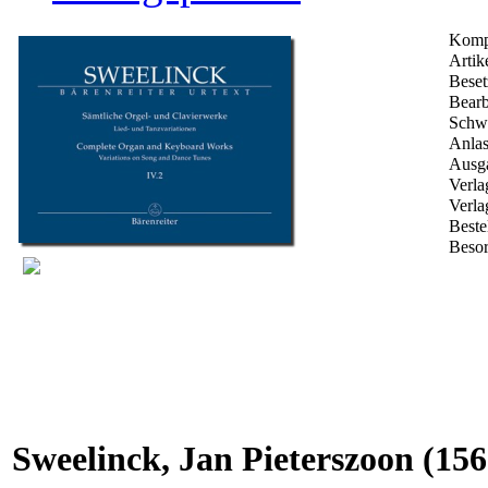
Komp
Artike
Beset
Bearb
Schwi
Anlas
Ausga
Verla
Verla
Best
Besor
Sweelinck, Jan Pieterszoon
(156