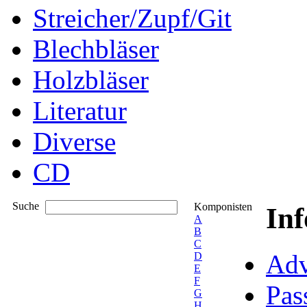
Streicher/Zupf/Git
Blechbläser
Holzbläser
Literatur
Diverse
CD
Suche
Komponisten
In
A
B
C
Adv
D
E
F
Pas
G
H