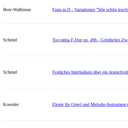
Beer-Walbrunn
Fuga in D - Variationen "Wie schön leuch
Schmid
Toccatina F-Dur op. 49b - Geistliches Z
Schmid
Festliches Interludium über ein deutschv
Koessler
Elegie für Orgel und Melodie-Instrument 