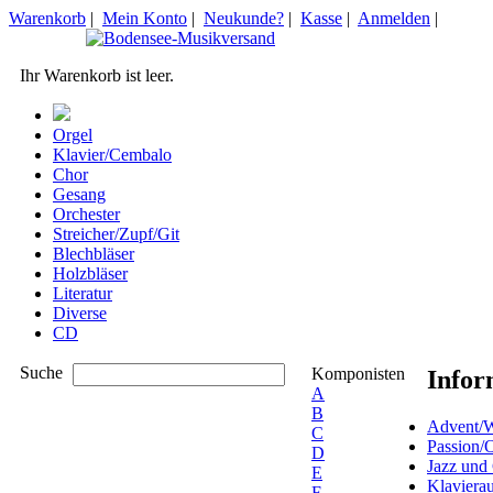
Warenkorb
|
Mein Konto
|
Neukunde?
|
Kasse
|
Anmelden
|
Ihr Warenkorb ist leer.
Orgel
Klavier/Cembalo
Chor
Gesang
Orchester
Streicher/Zupf/Git
Blechbläser
Holzbläser
Literatur
Diverse
CD
Suche
Komponisten
Infor
A
B
Advent/W
C
Passion/
D
Jazz und
E
Klaviera
F