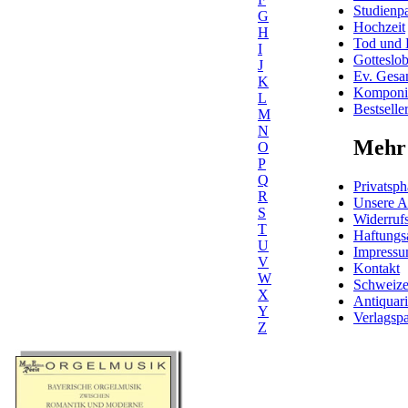
Studienpa
G
Hochzeit
H
Tod und 
I
Gotteslo
J
Ev. Gesa
K
Komponis
L
Bestselle
M
N
Mehr 
O
P
Q
Privatsph
R
Unsere 
S
Widerrufs
T
Haftungs
U
Impress
V
Kontakt
W
Schweiz
X
Antiquar
Y
Verlagspa
Z