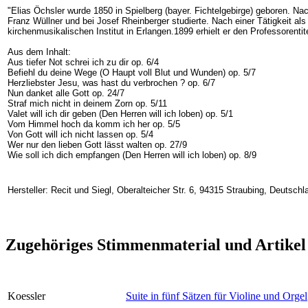
"Elias Öchsler wurde 1850 in Spielberg (bayer. Fichtelgebirge) geboren. N
Franz Wüllner und bei Josef Rheinberger studierte. Nach einer Tätigkeit a
kirchenmusikalischen Institut in Erlangen.1899 erhielt er den Professorentit
Aus dem Inhalt:
Aus tiefer Not schrei ich zu dir op. 6/4
Befiehl du deine Wege (O Haupt voll Blut und Wunden) op. 5/7
Herzliebster Jesu, was hast du verbrochen ? op. 6/7
Nun danket alle Gott op. 24/7
Straf mich nicht in deinem Zorn op. 5/11
Valet will ich dir geben (Den Herren will ich loben) op. 5/1
Vom Himmel hoch da komm ich her op. 5/5
Von Gott will ich nicht lassen op. 5/4
Wer nur den lieben Gott lässt walten op. 27/9
Wie soll ich dich empfangen (Den Herren will ich loben) op. 8/9
Hersteller: Recit und Siegl, Oberalteicher Str. 6, 94315 Straubing, Deutschl
Zugehöriges Stimmenmaterial und Artikel
Koessler
Suite in fünf Sätzen für Violine und Orgel