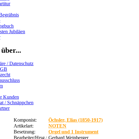
rtitur
Begräbnis
b
ngbuch
ten Jubiläen
r
über...
äre / Datenschutz
AGB
recht
ausschluss
um
er Kunden
iat / Schnäppchen
rtner
Komponist:
Öchsler, Elias (1850-1917)
Artikelart:
NOTEN
Besetzung:
Orgel und 1 Instrument
Bearbeiter/Hrsg.:
Gerhard Weinberger