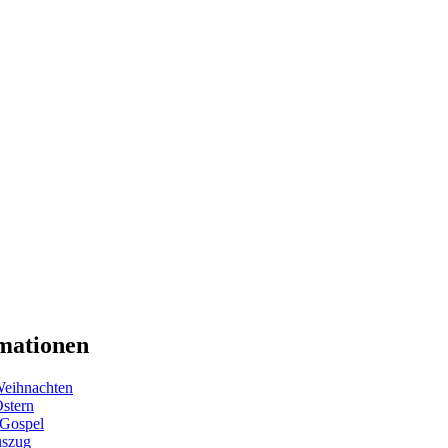
mationen
eihnachten
Ostern
 Gospel
uszug