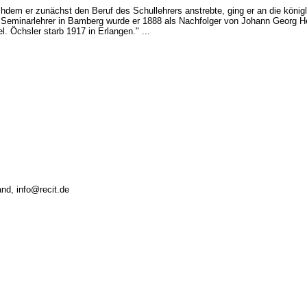
achdem er zunächst den Beruf des Schullehrers anstrebte, ging er an die köni
ls Seminarlehrer in Bamberg wurde er 1888 als Nachfolger von Johann Georg 
el. Öchsler starb 1917 in Erlangen." ...
and, info@recit.de