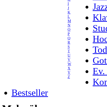
Jaz
I
J
K
Kla
L
M
Stu
N
O
P
Hoc
Q
R
Tod
S
T
U
Got
V
W
Ev.
X
Y
Z
Kom
Bestseller