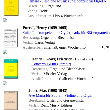
Fanfare - Festliche Musik zur Hochzeit für Orgel 6
Besetzung:
Orgel 2hd.
Verlag:
Dohr
Auslieferbar:
in 1 bis 4 Wochen
info
Purcell, Henry (1659-1695)
Suite für Trompete und Orgel (bearb. für Bläserquartett
Besetzung:
Orgel und Blechbläser
Verlag:
Carus Verlag
6,20
Auslieferbar:
innerhalb einer Woche
info
Händel, Georg Friedrich (1685-1759)
Concerto F-Dur (Partitur)
Besetzung:
Orgel und Blechbläser
Verlag:
Möseler Verlag
Auslieferbar:
innerhalb einer Woche
info
Jobst, Max (1908-1943)
Ave Maria für Sopran, Violine und Orgel
Besetzung:
Orgel und Gesang/Instr.
Verlag:
Récit Musik-Edition