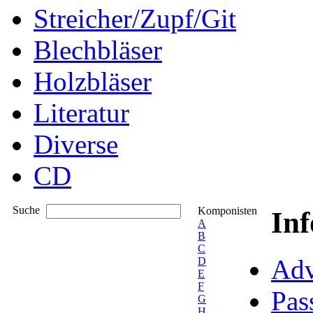
Streicher/Zupf/Git
Blechbläser
Holzbläser
Literatur
Diverse
CD
Suche
Komponisten
In
A
B
C
Adv
D
E
F
Pas
G
H