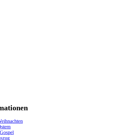
mationen
eihnachten
Ostern
 Gospel
uszug