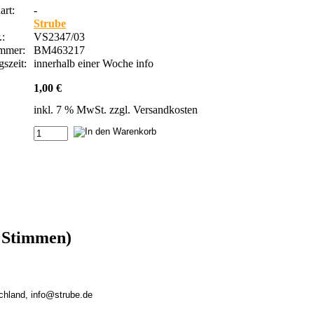
rt:
-
Strube
.:
VS2347/03
ummer:
BM463217
szeit:
innerhalb einer Woche
info
1,00 €
inkl. 7 % MwSt. zzgl.
Versandkosten
e Stimmen)
chland, info@strube.de