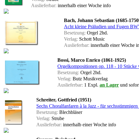
Auslieferbar:
innerhalb einer Woche
info
Bach, Johann Sebastian (1685-1750
Acht kleine Präludien und Fugen BW
Besetzung:
Orgel 2hd.
Verlag:
Schott Music
Auslieferbar:
innerhalb einer Woche
i
Bossi, Marco Enrico (1861-1925)
Orgelkompositionen op. 118 - 10 Stücke 
Besetzung:
Orgel 2hd.
Verlag:
Butz Musikverlag
Auslieferbar:
1 Expl.
an Lager
und sofort
Schreiter, Gottfried (1951)
Sechs Choralfanfaren à la Jazz - für sechsstimmigen 
Besetzung:
Blechbläser
Verlag:
Strube
Auslieferbar:
innerhalb einer Woche
info