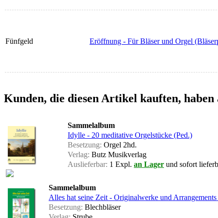
Fünfgeld
Eröffnung - Für Bläser und Orgel (Bläserp
Kunden, die diesen Artikel kauften, haben 
Sammelalbum
Idylle - 20 meditative Orgelstücke (Ped.)
Besetzung:
Orgel 2hd.
Verlag:
Butz Musikverlag
Auslieferbar:
1 Expl.
an Lager
und sofort liefer
Sammelalbum
Alles hat seine Zeit - Originalwerke und Arrangement
Besetzung:
Blechbläser
Verlag:
Strube