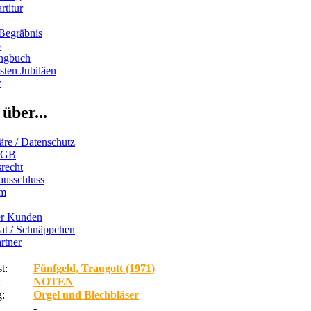
rtitur
Begräbnis
b
ngbuch
ten Jubiläen
r
über...
äre / Datenschutz
AGB
recht
ausschluss
um
er Kunden
iat / Schnäppchen
rtner
t:
Fünfgeld, Traugott (1971)
:
NOTEN
:
Orgel und Blechbläser
-