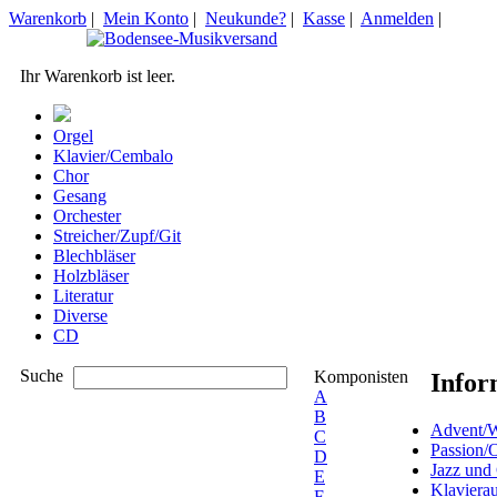
Warenkorb
|
Mein Konto
|
Neukunde?
|
Kasse
|
Anmelden
|
Ihr Warenkorb ist leer.
Orgel
Klavier/Cembalo
Chor
Gesang
Orchester
Streicher/Zupf/Git
Blechbläser
Holzbläser
Literatur
Diverse
CD
Suche
Komponisten
Infor
A
B
Advent/W
C
Passion/
D
Jazz und
E
Klaviera
F