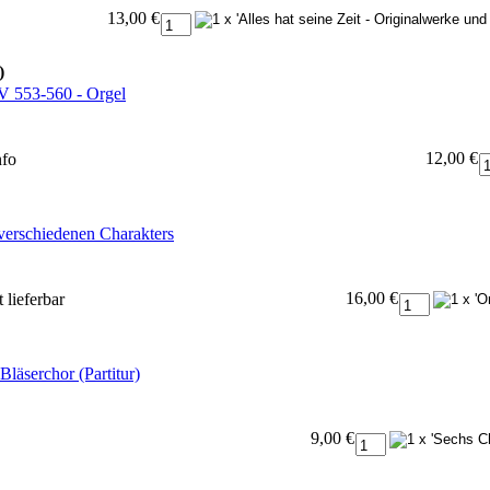
13,00 €
)
V 553-560 - Orgel
12,00 €
nfo
verschiedenen Charakters
16,00 €
 lieferbar
Bläserchor (Partitur)
9,00 €