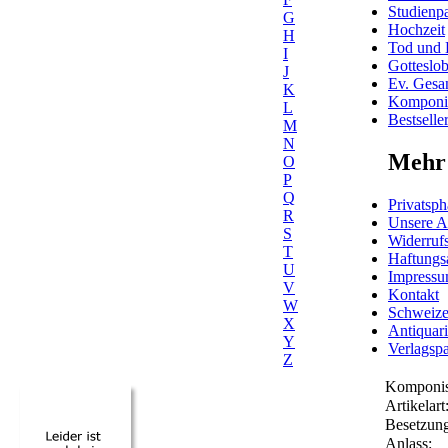
Studienpa
G
Hochzeit
H
Tod und 
I
Gotteslo
J
Ev. Gesa
K
Komponis
L
Bestselle
M
N
Mehr 
O
P
Q
Privatsph
R
Unsere 
S
Widerrufs
T
Haftungs
U
Impress
V
Kontakt
W
Schweiz
X
Antiquar
Y
Verlagspa
Z
Komponis
Artikelart
Besetzung
Anlass: