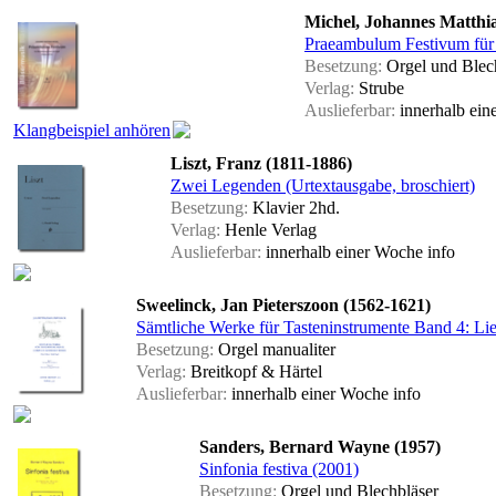
Michel, Johannes Matthia
Praeambulum Festivum für 
Besetzung:
Orgel und Blec
Verlag:
Strube
Auslieferbar:
innerhalb ei
Klangbeispiel anhören
Liszt, Franz (1811-1886)
Zwei Legenden (Urtextausgabe, broschiert)
Besetzung:
Klavier 2hd.
Verlag:
Henle Verlag
Auslieferbar:
innerhalb einer Woche
info
Sweelinck, Jan Pieterszoon (1562-1621)
Sämtliche Werke für Tasteninstrumente Band 4: Li
Besetzung:
Orgel manualiter
Verlag:
Breitkopf & Härtel
Auslieferbar:
innerhalb einer Woche
info
Sanders, Bernard Wayne (1957)
Sinfonia festiva (2001)
Besetzung:
Orgel und Blechbläser