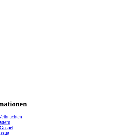
mationen
eihnachten
Ostern
 Gospel
uszug