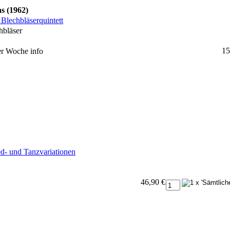
s (1962)
Blechbläserquintett
hbläser
15
ner Woche
info
ed- und Tanzvariationen
46,90 €