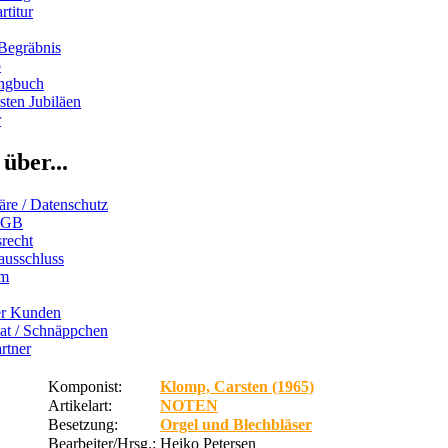
rtitur
Begräbnis
b
ngbuch
ten Jubiläen
r
über...
äre / Datenschutz
AGB
recht
ausschluss
um
er Kunden
iat / Schnäppchen
rtner
Komponist:
Klomp, Carsten (1965)
Artikelart:
NOTEN
Besetzung:
Orgel und Blechbläser
Bearbeiter/Hrsg.:
Heiko Petersen