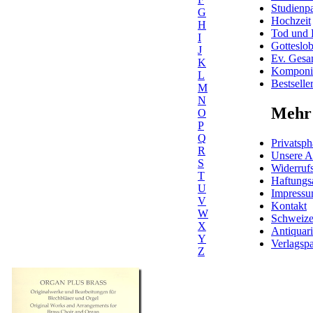
Studienpa
G
Hochzeit
H
Tod und 
I
Gotteslo
J
Ev. Gesa
K
Komponis
L
Bestselle
M
N
Mehr 
O
P
Q
Privatsph
R
Unsere 
S
Widerrufs
T
Haftungs
U
Impress
V
Kontakt
W
Schweiz
X
Antiquar
Y
Verlagspa
Z