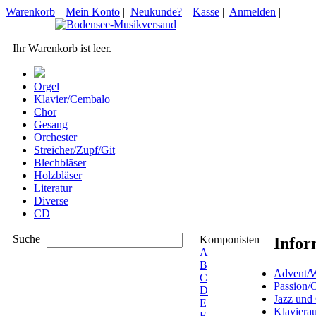
Warenkorb
|
Mein Konto
|
Neukunde?
|
Kasse
|
Anmelden
|
Ihr Warenkorb ist leer.
Orgel
Klavier/Cembalo
Chor
Gesang
Orchester
Streicher/Zupf/Git
Blechbläser
Holzbläser
Literatur
Diverse
CD
Suche
Komponisten
Infor
A
B
Advent/W
C
Passion/
D
Jazz und
E
Klaviera
F