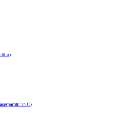
titur)
erpartitur in C)