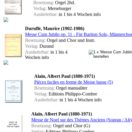
Besetzung:
Orgel 2hd.
Verlag:
Merseburger
Auslieferbar:
in 1 bis 4 Wochen
info
Duruflé, Maurice (1902-1986)
Messe Cum Jubilo op. 11 - Für Bariton Solo, Männerchor,
Besetzung:
Orgel und Chor und Instr.
Verlag:
Durand
Auslieferbar:
in 1 bis 4
Wochen
info
Alain, Albert Paul (1880-1971)
Pièces faciles en forme de Messe basse (5)
Besetzung:
Orgel manualiter
Verlag:
Editions Philippo-Combre
Auslieferbar:
in 1 bis 4 Wochen
info
Alain, Albert Paul (1880-1971)
Messe de Noel sur des Thémes Anciens (Sopran / Alt)
Besetzung:
Orgel und Chor (G)
Verlag:
Editions Philippo-Combre