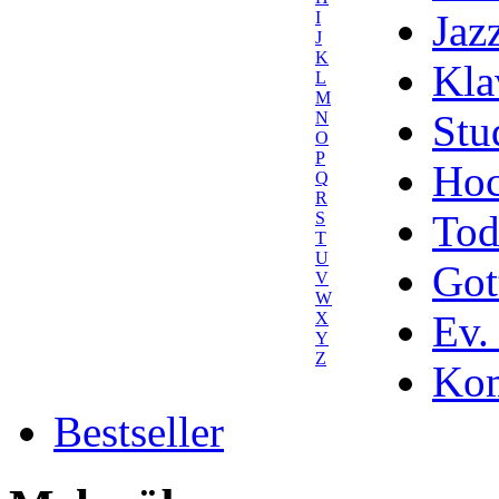
Jaz
I
J
K
Kla
L
M
Stu
N
O
P
Hoc
Q
R
Tod
S
T
U
Got
V
W
Ev.
X
Y
Z
Kom
Bestseller