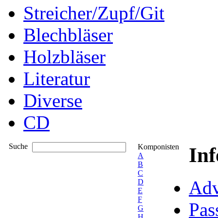
Streicher/Zupf/Git
Blechbläser
Holzbläser
Literatur
Diverse
CD
Suche
Komponisten
In
A
B
C
Adv
D
E
F
Pas
G
H