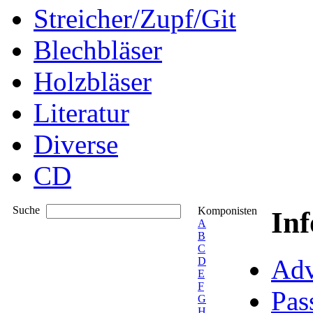
Streicher/Zupf/Git
Blechbläser
Holzbläser
Literatur
Diverse
CD
Suche
Komponisten
In
A
B
C
Adv
D
E
F
Pas
G
H