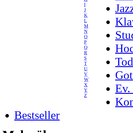
Jaz
I
J
K
Kla
L
M
Stu
N
O
P
Hoc
Q
R
Tod
S
T
U
Got
V
W
Ev.
X
Y
Z
Kom
Bestseller