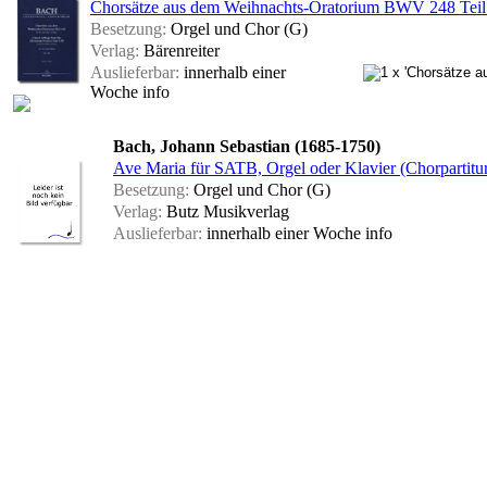
Chorsätze aus dem Weihnachts-Oratorium BWV 248 Teil I-
Besetzung:
Orgel und Chor (G)
Verlag:
Bärenreiter
Auslieferbar:
innerhalb einer
Woche
info
Bach, Johann Sebastian (1685-1750)
Ave Maria für SATB, Orgel oder Klavier (Chorpartitu
Besetzung:
Orgel und Chor (G)
Verlag:
Butz Musikverlag
Auslieferbar:
innerhalb einer Woche
info