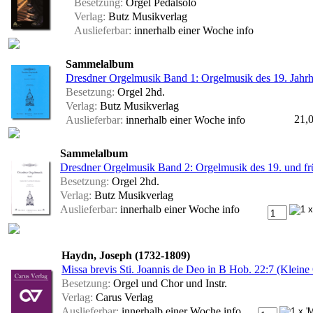
Besetzung:
Orgel Pedalsolo
Verlag:
Butz Musikverlag
Auslieferbar:
innerhalb einer Woche
info
Sammelalbum
Dresdner Orgelmusik Band 1: Orgelmusik des 19. Jahrh
Besetzung:
Orgel 2hd.
Verlag:
Butz Musikverlag
21,
Auslieferbar:
innerhalb einer Woche
info
Sammelalbum
Dresdner Orgelmusik Band 2: Orgelmusik des 19. und fr
Besetzung:
Orgel 2hd.
Verlag:
Butz Musikverlag
Auslieferbar:
innerhalb einer Woche
info
Haydn, Joseph (1732-1809)
Missa brevis Sti. Joannis de Deo in B Hob. 22:7 (Kleine
Besetzung:
Orgel und Chor und Instr.
Verlag:
Carus Verlag
Auslieferbar:
innerhalb einer Woche
info