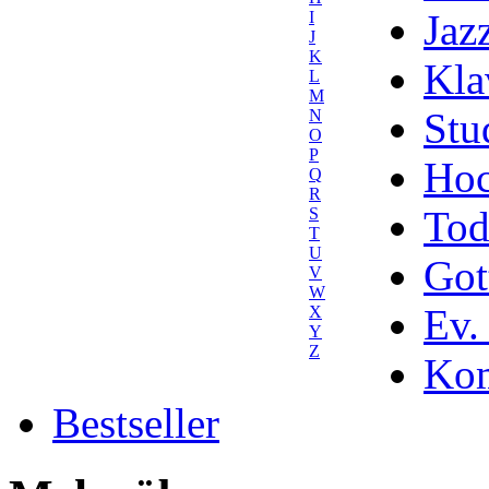
Jaz
I
J
K
Kla
L
M
Stu
N
O
P
Hoc
Q
R
Tod
S
T
U
Got
V
W
Ev.
X
Y
Z
Kom
Bestseller