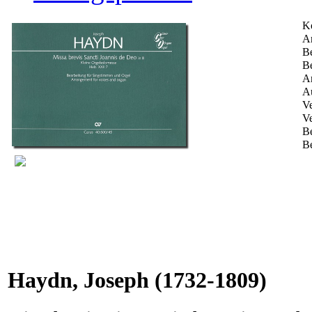
K
Ar
Be
Be
An
Au
Ve
Ve
B
Be
Haydn, Joseph
(1732-1809)