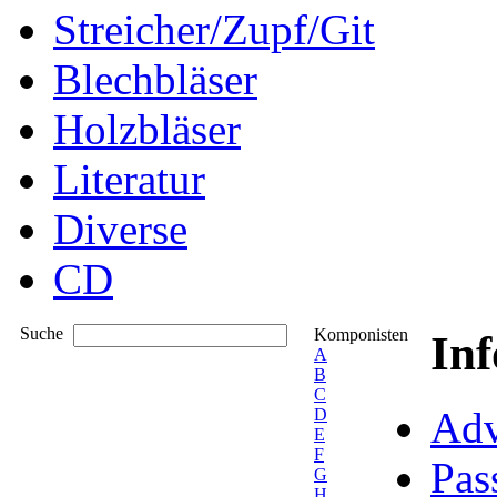
Streicher/Zupf/Git
Blechbläser
Holzbläser
Literatur
Diverse
CD
Suche
Komponisten
In
A
B
C
Adv
D
E
F
Pas
G
H