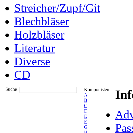
Streicher/Zupf/Git
Blechbläser
Holzbläser
Literatur
Diverse
CD
Suche
Komponisten
In
A
B
C
Adv
D
E
F
Pas
G
H