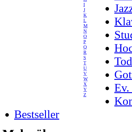
Jaz
I
J
K
Kla
L
M
Stu
N
O
P
Hoc
Q
R
Tod
S
T
U
Got
V
W
Ev.
X
Y
Z
Kom
Bestseller