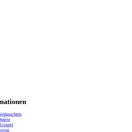
mationen
eihnachten
Ostern
 Gospel
uszug