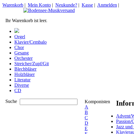
Warenkorb
|
Mein Konto
|
Neukunde?
|
Kasse
|
Anmelden
|
Ihr Warenkorb ist leer.
Orgel
Klavier/Cembalo
Chor
Gesang
Orchester
Streicher/Zupf/Git
Blechbläser
Holzbläser
Literatur
Diverse
CD
Suche
Komponisten
Infor
A
B
Advent/W
C
Passion/
D
Jazz und
E
Klaviera
F