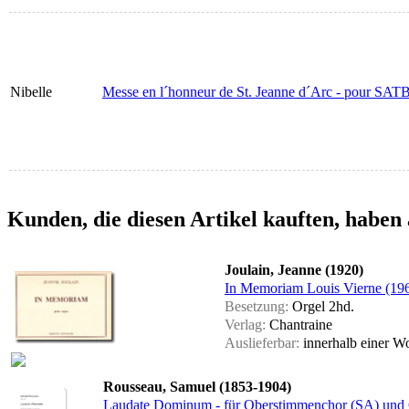
Nibelle
Messe en l´honneur de St. Jeanne d´Arc - pour SATB 
Kunden, die diesen Artikel kauften, haben 
Joulain, Jeanne (1920)
In Memoriam Louis Vierne (19
Besetzung:
Orgel 2hd.
Verlag:
Chantraine
Auslieferbar:
innerhalb einer 
Rousseau, Samuel (1853-1904)
Laudate Dominum - für Oberstimmenchor (SA) und Org