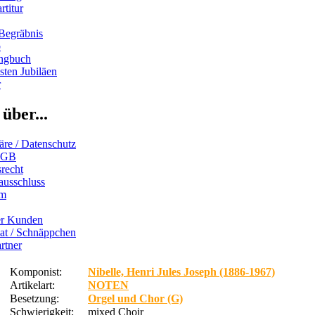
rtitur
Begräbnis
b
ngbuch
ten Jubiläen
r
über...
äre / Datenschutz
AGB
recht
ausschluss
um
er Kunden
iat / Schnäppchen
rtner
Komponist:
Nibelle, Henri Jules Joseph (1886-1967)
Artikelart:
NOTEN
Besetzung:
Orgel und Chor (G)
Schwierigkeit:
mixed Choir