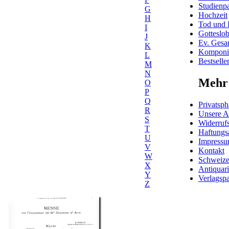
Studienpa
G
Hochzeit
H
Tod und 
I
Gotteslo
J
Ev. Gesa
K
Komponis
L
Bestselle
M
N
Mehr 
O
P
Q
Privatsph
R
Unsere 
S
Widerrufs
T
Haftungs
U
Impress
V
Kontakt
W
Schweiz
X
Antiquar
Y
Verlagspa
Z