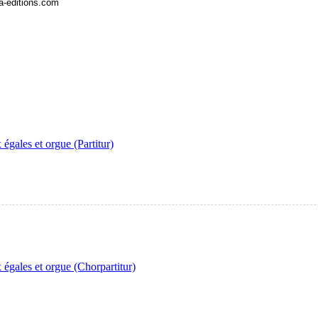
la-editions.com
égales et orgue (Partitur)
 égales et orgue (Chorpartitur)