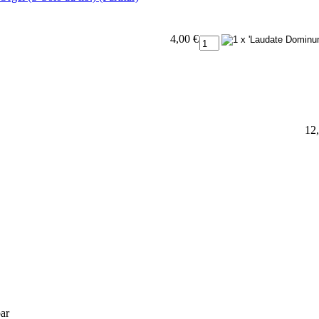
4,00 €
12
bar