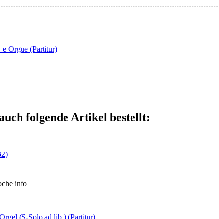
e Orgue (Partitur)
auch folgende Artikel bestellt:
62)
Woche
info
el (S-Solo ad lib.) (Partitur)