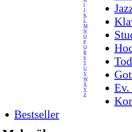
Jaz
I
J
K
Kla
L
M
Stu
N
O
P
Hoc
Q
R
Tod
S
T
U
Got
V
W
Ev.
X
Y
Z
Kom
Bestseller