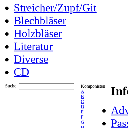
Streicher/Zupf/Git
Blechbläser
Holzbläser
Literatur
Diverse
CD
Suche
Komponisten
In
A
B
C
Adv
D
E
F
Pas
G
H