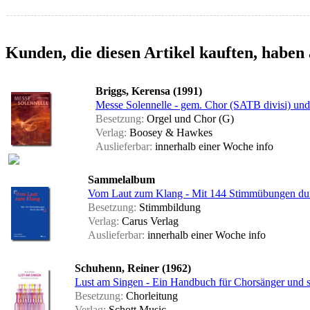
Kunden, die diesen Artikel kauften, haben 
Briggs, Kerensa (1991)
Messe Solennelle - gem. Chor (SATB divisi) und
Besetzung:
Orgel und Chor (G)
Verlag:
Boosey & Hawkes
Auslieferbar:
innerhalb einer Woche
info
Sammelalbum
Vom Laut zum Klang - Mit 144 Stimmübungen d
Besetzung:
Stimmbildung
Verlag:
Carus Verlag
Auslieferbar:
innerhalb einer Woche
info
Schuhenn, Reiner (1962)
Lust am Singen - Ein Handbuch für Chorsänger und s
Besetzung:
Chorleitung
Verlag:
Schott Music