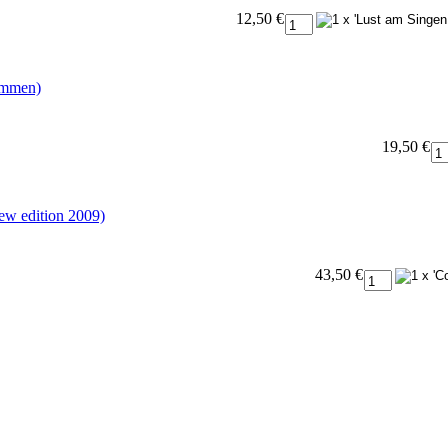
12,50 €
immen)
19,50 €
new edition 2009)
43,50 €