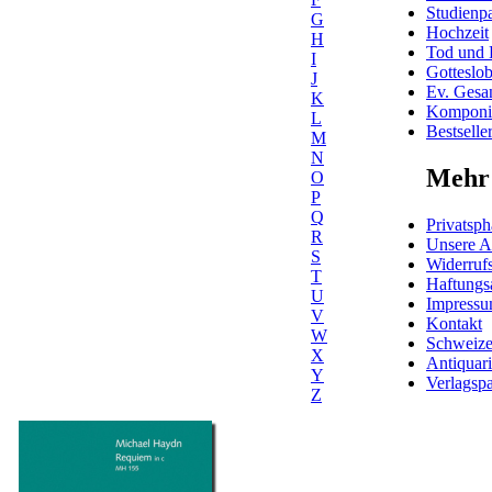
Studienpa
G
Hochzeit
H
Tod und 
I
Gotteslo
J
Ev. Gesa
K
Komponis
L
Bestselle
M
N
Mehr 
O
P
Q
Privatsph
R
Unsere 
S
Widerrufs
T
Haftungs
U
Impress
V
Kontakt
W
Schweiz
X
Antiquar
Y
Verlagspa
Z