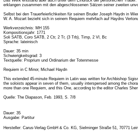
Das Werk entstand aber auch unter dem Eindruck der persönlichen Trauer:
erklangen zusammen mit den abgeschlossenen Sätzen seiner zweiten unv
Selbst bei den Trauerfeierlichkeiten für seinen Bruder Joseph Haydn in Wie
W. A. Mozart bezieht sich in seinem Requiem mehrfach auf Haydns Verto
Werkverzeichnis: MH 155
Kompositionsjahr: 1771
Soli SATB, Coro SATB, 2 Ctr, 2 Tr, (3 Trb), Timp, 2 Vl, Bc
Sprache: lateinisch
Dauer: 35 min
Schwierigkeitsgrad: 3
Textquelle: Proprium und Ordinarium der Totenmesse
Requiem in C Minor, Michael Haydn
This extended 45-minute Requiem in Latin was written for Archbishop Sigi
the soloists appear in seven of them, usually interspersed among the choral 
more than one Requiem, and this One, according to the editor Charles Sherman,
Quelle: The Diapason, Feb. 1993, S. 7/8
Dauer: 35
Ausgabe: Partitur
Hersteller: Carus-Verlag GmbH & Co. KG, Sielminger Straße 51, 70771 Lein