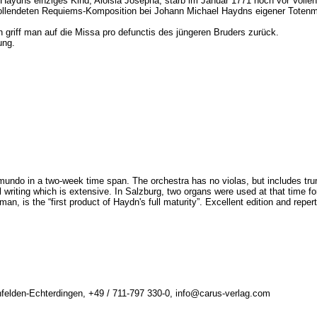
 Haydns einziges Kind, Aloisia Josepha, starb im Januar 1771 noch vor Voll
ollendeten Requiems-Komposition bei Johann Michael Haydns eigener Toten
n griff man auf die Missa pro defunctis des jüngeren Bruders zurück.
nung.
smundo in a two-week time span. The orchestra has no violas, but includes t
writing which is extensive. In Salzburg, two organs were used at that time fo
 is the “first product of Haydn's full maturity”. Excellent edition and reperto
felden-Echterdingen, +49 / 711-797 330-0, info@carus-verlag.com