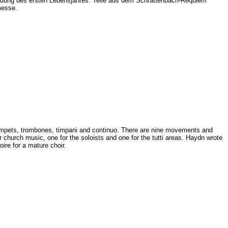
endung des ersten Lebensjahres. Teile aus dem Schrattenbach-Requiem
messe.
rumpets, trombones, timpani and continuo. There are nine movements and
r church music, one for the soloists and one for the tutti areas. Haydn wrote
ire for a mature choir.