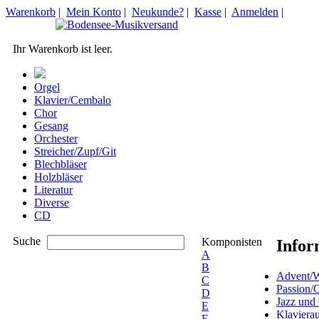
Warenkorb
|
Mein Konto
|
Neukunde?
|
Kasse
|
Anmelden
|
Ihr Warenkorb ist leer.
Orgel
Klavier/Cembalo
Chor
Gesang
Orchester
Streicher/Zupf/Git
Blechbläser
Holzbläser
Literatur
Diverse
CD
Suche
Komponisten
Infor
A
B
Advent/W
C
Passion/
D
Jazz und
E
Klaviera
F