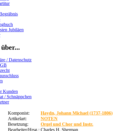
rtitur
Begräbnis
b
ngbuch
ten Jubiläen
r
über...
äre / Datenschutz
AGB
recht
ausschluss
um
er Kunden
iat / Schnäppchen
rtner
Komponist:
Haydn, Johann Michael (1737-1806)
Artikelart:
NOTEN
Besetzung:
Orgel und Chor und Instr.
Bearbeiter/Hrsg.:
Charles H. Sherman