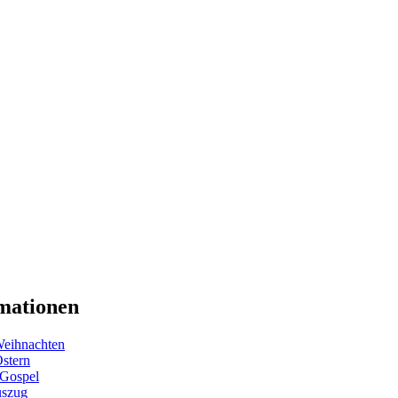
mationen
eihnachten
Ostern
 Gospel
uszug