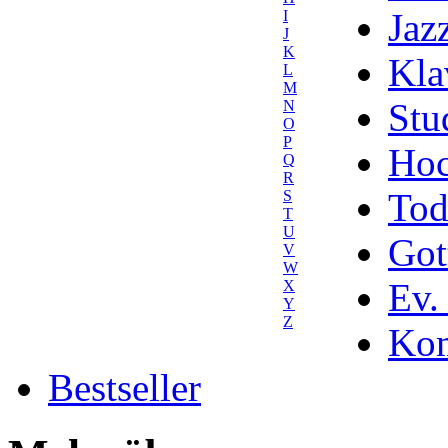
Jaz
I
J
K
Kla
L
M
Stu
N
O
P
Hoc
Q
R
Tod
S
T
U
Got
V
W
Ev.
X
Y
Z
Kom
Bestseller