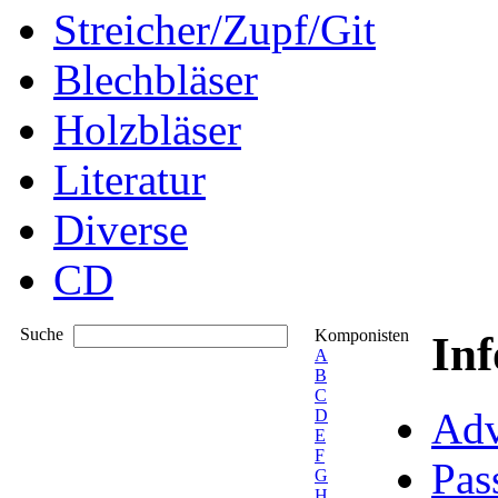
Streicher/Zupf/Git
Blechbläser
Holzbläser
Literatur
Diverse
CD
Suche
Komponisten
In
A
B
C
Adv
D
E
F
Pas
G
H