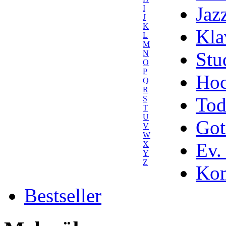
Jaz
I
J
K
Kla
L
M
Stu
N
O
P
Hoc
Q
R
Tod
S
T
U
Got
V
W
Ev.
X
Y
Z
Kom
Bestseller