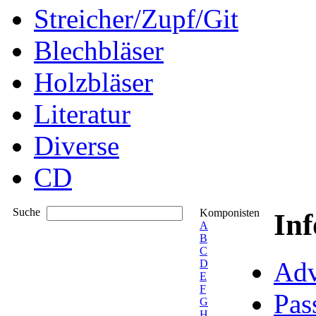
Streicher/Zupf/Git
Blechbläser
Holzbläser
Literatur
Diverse
CD
Suche
Komponisten
In
A
B
C
Adv
D
E
F
Pas
G
H