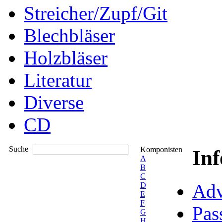
Streicher/Zupf/Git
Blechbläser
Holzbläser
Literatur
Diverse
CD
Suche
Komponisten
In
A
B
C
Adv
D
E
F
Pas
G
H