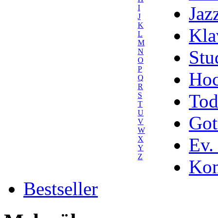
Jaz
I
J
K
Kla
L
M
Stu
N
O
P
Hoc
Q
R
Tod
S
T
U
Got
V
W
Ev.
X
Y
Z
Kom
Bestseller