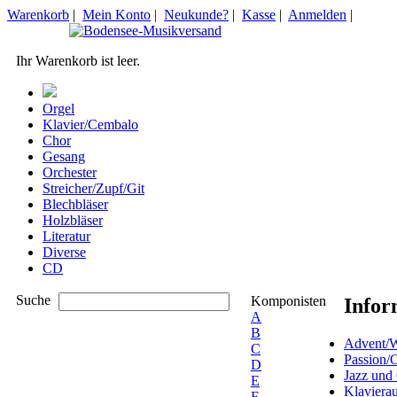
Warenkorb
|
Mein Konto
|
Neukunde?
|
Kasse
|
Anmelden
|
Ihr Warenkorb ist leer.
Orgel
Klavier/Cembalo
Chor
Gesang
Orchester
Streicher/Zupf/Git
Blechbläser
Holzbläser
Literatur
Diverse
CD
Suche
Komponisten
Infor
A
B
Advent/W
C
Passion/
D
Jazz und
E
Klaviera
F