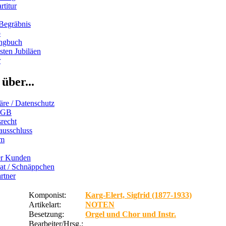
rtitur
Begräbnis
b
ngbuch
ten Jubiläen
r
über...
äre / Datenschutz
AGB
recht
ausschluss
um
er Kunden
iat / Schnäppchen
rtner
Komponist:
Karg-Elert, Sigfrid (1877-1933)
Artikelart:
NOTEN
Besetzung:
Orgel und Chor und Instr.
Bearbeiter/Hrsg.: