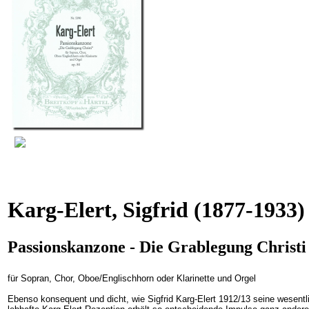
Karg-Elert, Sigfrid
(1877-1933)
Passionskanzone - Die Grablegung Christi
für Sopran, Chor, Oboe/Englischhorn oder Klarinette und Orgel
Ebenso konsequent und dicht, wie Sigfrid Karg-Elert 1912/13 seine wesent