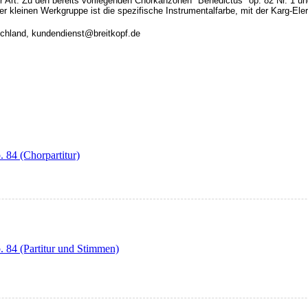
r Art. Zu den bereits vorliegenden Chorkanzonen "Benedictus" op. 82 Nr. 1 un
 kleinen Werkgruppe ist die spezifische Instrumentalfarbe, mit der Karg-Eler
tschland, kundendienst@breitkopf.de
 84 (Chorpartitur)
. 84 (Partitur und Stimmen)