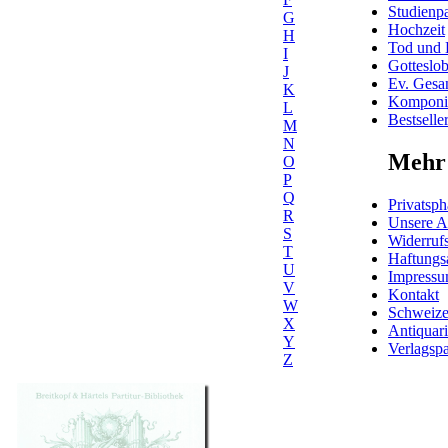
Studienpa
G
Hochzeit
H
Tod und 
I
Gotteslo
J
Ev. Gesa
K
Komponis
L
Bestselle
M
N
Mehr 
O
P
Q
Privatsph
R
Unsere 
S
Widerrufs
T
Haftungs
U
Impress
V
Kontakt
W
Schweiz
X
Antiquar
Y
Verlagspa
Z