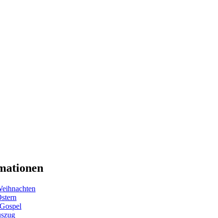
mationen
eihnachten
Ostern
 Gospel
uszug