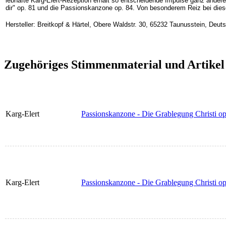
lebhafte Karg-Elert-Rezeption erhält so entscheidende Impulse ganz andere
dir" op. 81 und die Passionskanzone op. 84. Von besonderem Reiz bei dieser
Hersteller: Breitkopf & Härtel, Obere Waldstr. 30, 65232 Taunusstein, Deu
Zugehöriges Stimmenmaterial und Artikel
Karg-Elert
Passionskanzone - Die Grablegung Christi op.
Karg-Elert
Passionskanzone - Die Grablegung Christi op