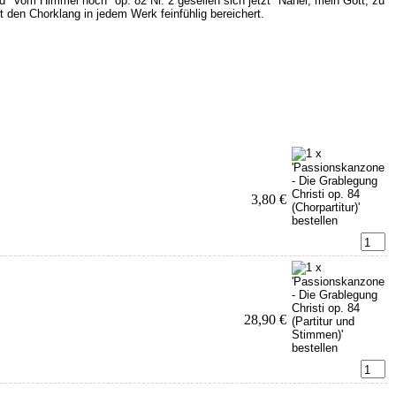
d "Vom Himmel hoch" op. 82 Nr. 2 gesellen sich jetzt "Näher, mein Gott, zu
t den Chorklang in jedem Werk feinfühlig bereichert.
3,80 €
28,90 €