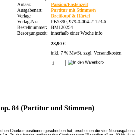
Anlass:
Passion/Fastenzeit
Ausgabenart:
Partitur mit Stimme/n
Verlag:
Breitkopf & Härtel
Verlag-Nr.:
PB5390, 979-0-004-21123-6
Bestellnummer:
BM120254
Besorgungszeit:
innerhalb einer Woche
info
28,90 €
inkl. 7 % MwSt. zzgl.
Versandkosten
 op. 84 (Partitur und Stimmen)
lichen Chorkompositionen geschrieben hat, erscheinen die vier Neuausgaben d