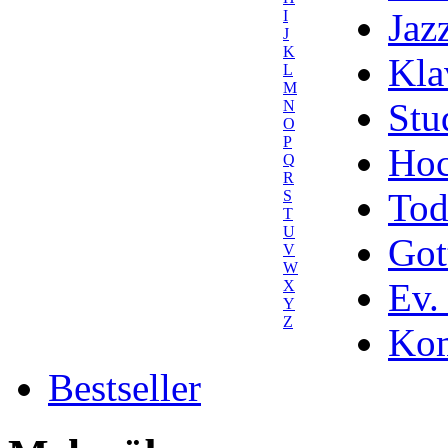
Jaz
I
J
K
Kla
L
M
Stu
N
O
P
Hoc
Q
R
Tod
S
T
U
Got
V
W
Ev.
X
Y
Z
Kom
Bestseller