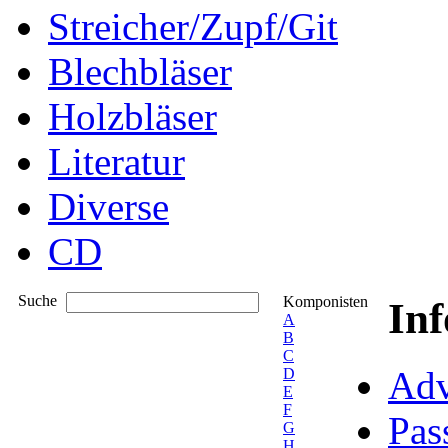
Streicher/Zupf/Git
Blechbläser
Holzbläser
Literatur
Diverse
CD
Suche
Komponisten
In
A
B
C
Adv
D
E
F
Pas
G
H