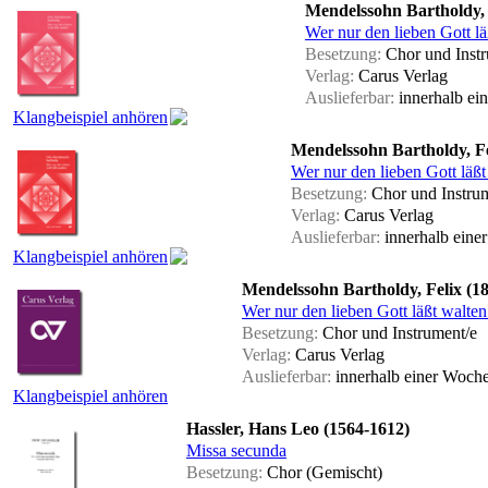
Mendelssohn Bartholdy, 
Wer nur den lieben Gott läß
Besetzung:
Chor und Instr
Verlag:
Carus Verlag
Auslieferbar:
innerhalb ei
Klangbeispiel anhören
Mendelssohn Bartholdy, Fe
Wer nur den lieben Gott läß
Besetzung:
Chor und Instru
Verlag:
Carus Verlag
Auslieferbar:
innerhalb ein
Klangbeispiel anhören
Mendelssohn Bartholdy, Felix (1
Wer nur den lieben Gott läßt walten
Besetzung:
Chor und Instrument/e
Verlag:
Carus Verlag
Auslieferbar:
innerhalb einer Woch
Klangbeispiel anhören
Hassler, Hans Leo (1564-1612)
Missa secunda
Besetzung:
Chor (Gemischt)