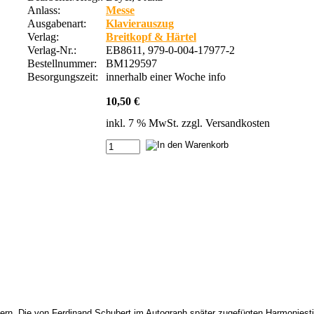
Anlass:
Messe
Ausgabenart:
Klavierauszug
Verlag:
Breitkopf & Härtel
Verlag-Nr.:
EB8611, 979-0-004-17977-2
Bestellnummer:
BM129597
Besorgungszeit:
innerhalb einer Woche
info
10,50 €
inkl. 7 % MwSt. zzgl.
Versandkosten
chern. Die von Ferdinand Schubert im Autograph später zugefügten Harmonies