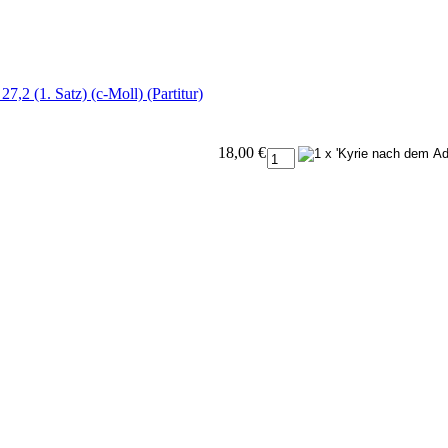
,2 (1. Satz) (c-Moll) (Partitur)
18,00 €