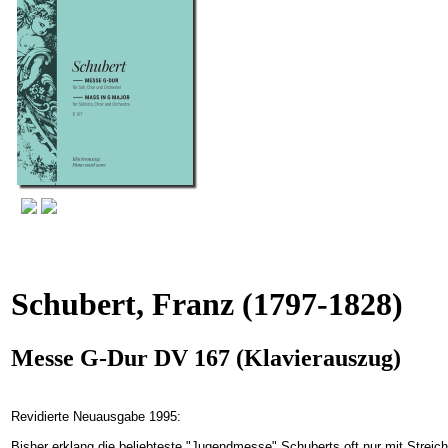
Schubert, Franz
(1797-1828)
Messe G-Dur DV 167 (Klavierauszug)
Revidierte Neuausgabe 1995:
Bisher erklang die beliebteste "Jugendmesse" Schuberts oft nur mit Strei