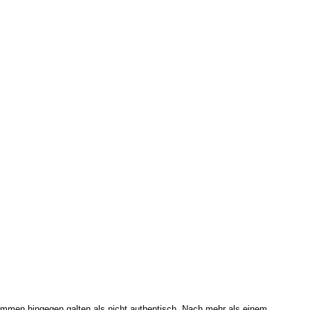
timmen hingegen galten als nicht authentisch. Nach mehr als einem