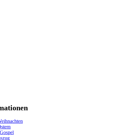
mationen
eihnachten
Ostern
 Gospel
uszug