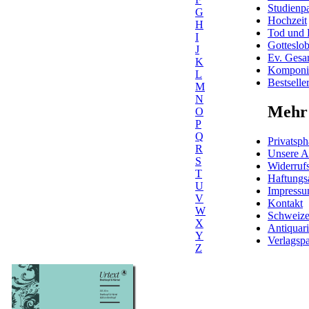
Studienpa
G
Hochzeit
H
Tod und 
I
Gotteslo
J
Ev. Gesa
K
Komponis
L
Bestselle
M
N
Mehr 
O
P
Q
Privatsph
R
Unsere 
S
Widerrufs
T
Haftungs
U
Impress
V
Kontakt
W
Schweiz
X
Antiquar
Y
Verlagspa
Z