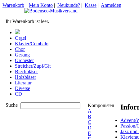
Warenkorb
|
Mein Konto
|
Neukunde?
|
Kasse
|
Anmelden
|
Ihr Warenkorb ist leer.
Orgel
Klavier/Cembalo
Chor
Gesang
Orchester
Streicher/Zupf/Git
Blechbläser
Holzbläser
Literatur
Diverse
CD
Suche
Komponisten
Infor
A
B
Advent/W
C
Passion/
D
Jazz und
E
Klaviera
F