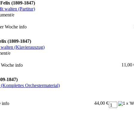
Felix (1809-1847)
t walten (Partitur)
ument/e
ner Woche
info
lix (1809-1847)
t walten (Klavierauszug)
ment/e
11,00 
er Woche
info
809-1847)
 (Komplettes Orchestermaterial)
44,00 €
e
info