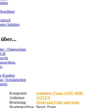
rtitur
Begräbnis
b
ngbuch
ten Jubiläen
r
über...
äre / Datenschutz
AGB
recht
ausschluss
um
er Kunden
iat / Schnäppchen
rtner
Komponist:
Schubert, Franz (1797-1828)
Artikelart:
NOTEN
Besetzung:
Orgel und Chor und Instr.
Bearbeiter/Hrsg.:
Beyer, Franz