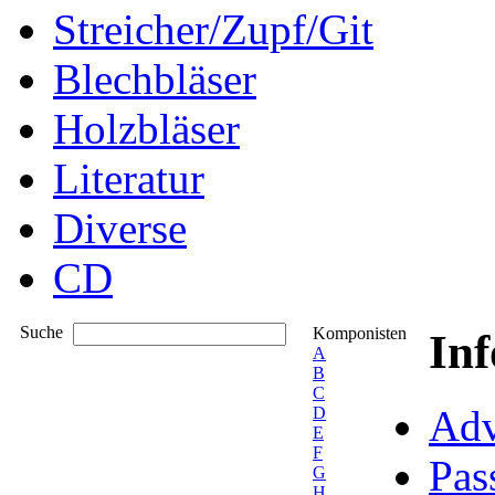
Streicher/Zupf/Git
Blechbläser
Holzbläser
Literatur
Diverse
CD
Suche
Komponisten
In
A
B
C
Adv
D
E
F
Pas
G
H