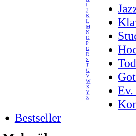
Jaz
I
J
K
Kla
L
M
Stu
N
O
P
Hoc
Q
R
Tod
S
T
U
Got
V
W
Ev.
X
Y
Z
Kom
Bestseller