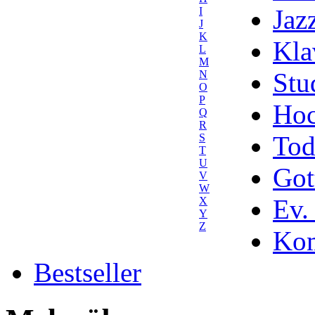
Jaz
I
J
K
Kla
L
M
Stu
N
O
P
Hoc
Q
R
Tod
S
T
U
Got
V
W
Ev.
X
Y
Z
Kom
Bestseller