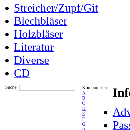
Streicher/Zupf/Git
Blechbläser
Holzbläser
Literatur
Diverse
CD
Suche
Komponisten
In
A
B
C
Adv
D
E
F
Pas
G
H