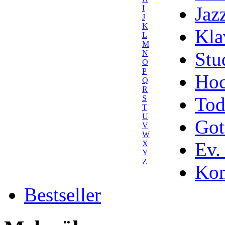
Jaz
I
J
K
Kla
L
M
Stu
N
O
P
Hoc
Q
R
Tod
S
T
U
Got
V
W
Ev.
X
Y
Z
Kom
Bestseller