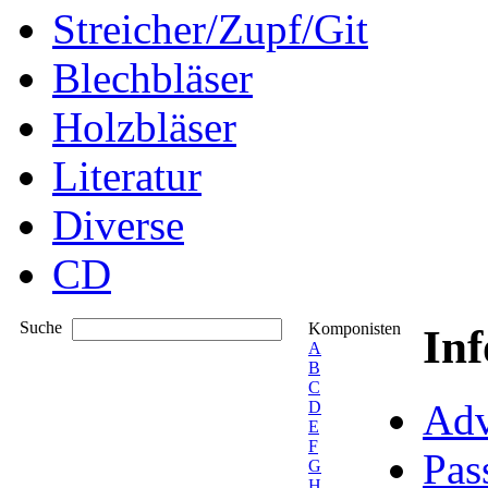
Streicher/Zupf/Git
Blechbläser
Holzbläser
Literatur
Diverse
CD
Suche
Komponisten
In
A
B
C
Adv
D
E
F
Pas
G
H