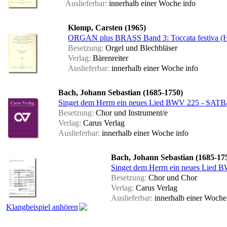
Auslieferbar:
innerhalb einer Woche
info
Klomp, Carsten (1965)
ORGAN plus BRASS Band 3: Toccata festiva (H
Besetzung:
Orgel und Blechbläser
Verlag:
Bärenreiter
Auslieferbar:
innerhalb einer Woche
info
Bach, Johann Sebastian (1685-1750)
Singet dem Herrn ein neues Lied BWV 225 - SATB/SA
Besetzung:
Chor und Instrument/e
Verlag:
Carus Verlag
Auslieferbar:
innerhalb einer Woche
info
Bach, Johann Sebastian (1685-17
Singet dem Herrn ein neues Lied BWV
Besetzung:
Chor und Chor
Verlag:
Carus Verlag
Auslieferbar:
innerhalb einer Woch
Klangbeispiel anhören