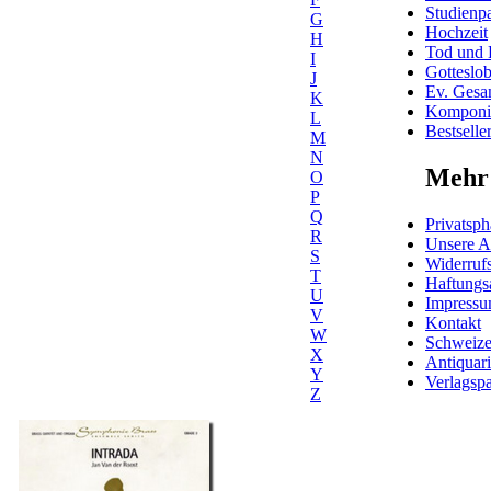
Studienpa
G
Hochzeit
H
Tod und 
I
Gotteslo
J
Ev. Gesa
K
Komponis
L
Bestselle
M
N
Mehr 
O
P
Q
Privatsph
R
Unsere 
S
Widerrufs
T
Haftungs
U
Impress
V
Kontakt
W
Schweiz
X
Antiquar
Y
Verlagspa
Z