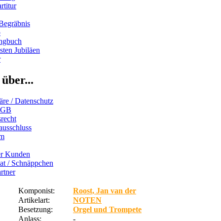
rtitur
Begräbnis
b
ngbuch
ten Jubiläen
r
über...
äre / Datenschutz
AGB
recht
ausschluss
um
er Kunden
iat / Schnäppchen
rtner
Komponist:
Roost, Jan van der
Artikelart:
NOTEN
Besetzung:
Orgel und Trompete
Anlass:
-