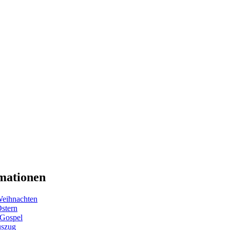
mationen
eihnachten
Ostern
 Gospel
uszug