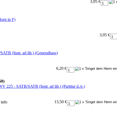
3,95 €
orn in F)
3,95 €
TB (Instr. ad lib.) (Generalbass)
6,20 €
50)
 225 - SATB/SATB (Instr. ad lib.) (Partitur d./e.)
13,50 €
e
info