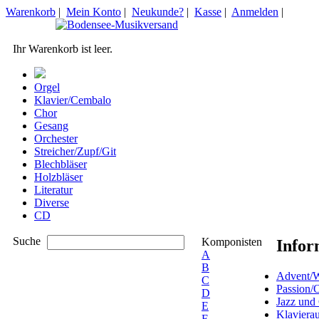
Warenkorb
|
Mein Konto
|
Neukunde?
|
Kasse
|
Anmelden
|
Ihr Warenkorb ist leer.
Orgel
Klavier/Cembalo
Chor
Gesang
Orchester
Streicher/Zupf/Git
Blechbläser
Holzbläser
Literatur
Diverse
CD
Suche
Komponisten
Infor
A
B
Advent/W
C
Passion/
D
Jazz und
E
Klaviera
F