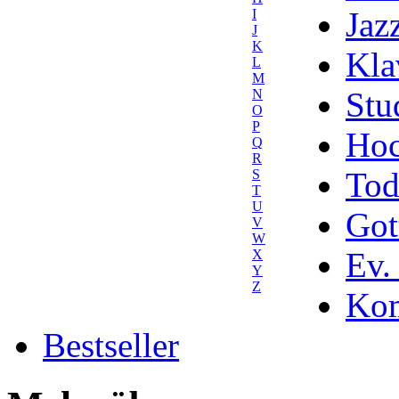
Jaz
I
J
K
Kla
L
M
Stu
N
O
P
Hoc
Q
R
Tod
S
T
U
Got
V
W
Ev.
X
Y
Z
Kom
Bestseller