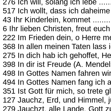
276 Ich will, solang ich lebe ..........
517 Ich wollt, dass ich daheime wär 
43 Ihr Kinderlein, kommet .............
6 Ihr lieben Christen, freut eu
222 Im Frieden dein, o Herre mein ..
368 In allen meinen Taten lass
275 In dich hab ich gehoffet, Herr ...
398 In dir ist Freude (A. Mendelsso
498 In Gottes Namen fahren wir (3-
494 In Gottes Namen fang ich an 
351 Ist Gott für mich, so trete g
127 Jauchz, Erd, und Himmel, ju
279 Jauchzt, alle Lande, Gott z