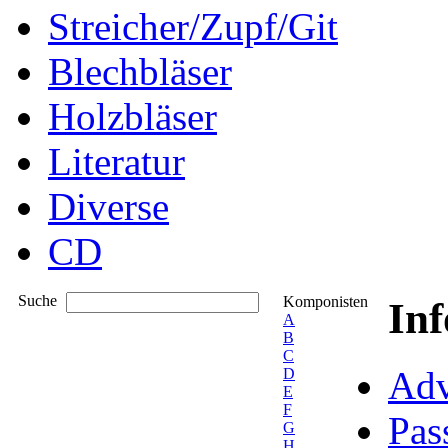
Streicher/Zupf/Git
Blechbläser
Holzbläser
Literatur
Diverse
CD
Suche
Komponisten
In
A
B
C
Adv
D
E
F
Pas
G
H