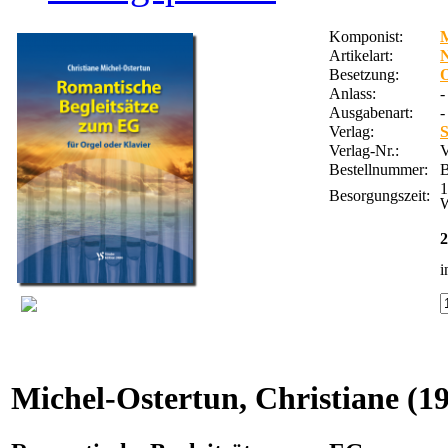
Komponist:
M
Artikelart:
Besetzung:
Anlass:
-
Ausgabenart:
-
Verlag:
S
Verlag-Nr.:
Bestellnummer:
1
Besorgungszeit:
W
2
i
Michel-Ostertun, Christiane
(19