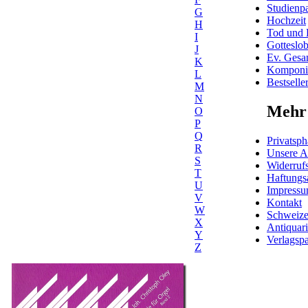
Studienpa
G
Hochzeit
H
Tod und 
I
Gotteslo
J
Ev. Gesa
K
Komponis
L
Bestselle
M
N
Mehr 
O
P
Q
Privatsph
R
Unsere 
S
Widerrufs
T
Haftungs
U
Impress
V
Kontakt
W
Schweiz
X
Antiquar
Y
Verlagspa
Z