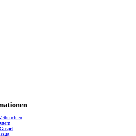
mationen
eihnachten
Ostern
 Gospel
uszug