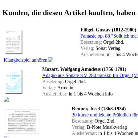
Kunden, die diesen Artikel kauften, haben 
Flügel, Gustav (1812-1900)
Fantasie op. 88 "Sollt ich me
Besetzung:
Orgel 2hd.
Verlag:
Sonat Verlag
Auslieferbar:
in 1 bis 4 Woc
Klangbeispiel anhören
Mozart, Wolfgang Amadeus (1756-1791)
Adagio aus Sonate KV 280 transkr. für Orgel (M
Besetzung:
Orgel 2hd.
Verlag:
Armelin
Auslieferbar:
in 1 bis 4 Wochen
info
Renner, Josef (1868-1934)
30 kurze und leichte Präludien fü
Besetzung:
Orgel 2hd.
Verlag:
B-Note Musikverlag
Auslieferbar:
in 1 bis 4 Wochen
i