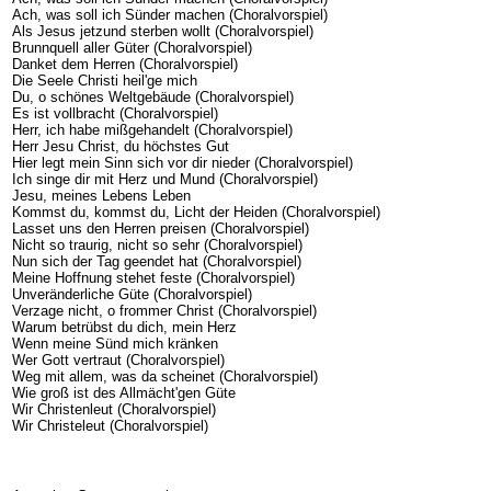
Ach, was soll ich Sünder machen (Choralvorspiel)
Als Jesus jetzund sterben wollt (Choralvorspiel)
Brunnquell aller Güter (Choralvorspiel)
Danket dem Herren (Choralvorspiel)
Die Seele Christi heil'ge mich
Du, o schönes Weltgebäude (Choralvorspiel)
Es ist vollbracht (Choralvorspiel)
Herr, ich habe mißgehandelt (Choralvorspiel)
Herr Jesu Christ, du höchstes Gut
Hier legt mein Sinn sich vor dir nieder (Choralvorspiel)
Ich singe dir mit Herz und Mund (Choralvorspiel)
Jesu, meines Lebens Leben
Kommst du, kommst du, Licht der Heiden (Choralvorspiel)
Lasset uns den Herren preisen (Choralvorspiel)
Nicht so traurig, nicht so sehr (Choralvorspiel)
Nun sich der Tag geendet hat (Choralvorspiel)
Meine Hoffnung stehet feste (Choralvorspiel)
Unveränderliche Güte (Choralvorspiel)
Verzage nicht, o frommer Christ (Choralvorspiel)
Warum betrübst du dich, mein Herz
Wenn meine Sünd mich kränken
Wer Gott vertraut (Choralvorspiel)
Weg mit allem, was da scheinet (Choralvorspiel)
Wie groß ist des Allmächt'gen Güte
Wir Christenleut (Choralvorspiel)
Wir Christeleut (Choralvorspiel)