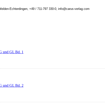
felden-Echterdingen, +49 / 711-797 330-0, info@carus-verlag.com
EG und GL Bd. 1
EG und GL Bd. 2