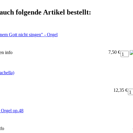
auch folgende Artikel bestellt:
inem Gott nicht singen" - Orgel
7,50 €
hen
info
achella)
12,35 €
r Orgel op.48
nfo