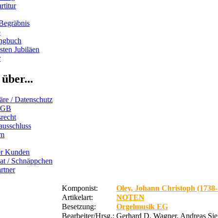
rtitur
Begräbnis
b
ngbuch
ten Jubiläen
r
über...
äre / Datenschutz
AGB
recht
ausschluss
um
er Kunden
iat / Schnäppchen
rtner
Komponist:
Oley, Johann Christoph (1738-
Artikelart:
NOTEN
Besetzung:
Orgelmusik EG
Bearbeiter/Hrsg.:
Gerhard D. Wagner, Andreas Sie