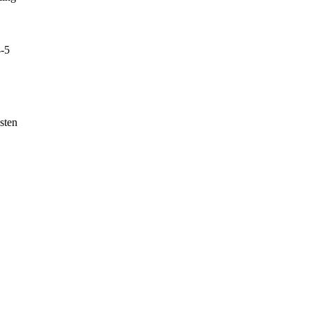
-5
sten