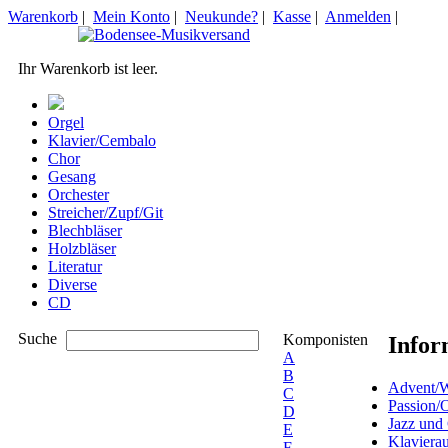
Warenkorb
|
Mein Konto
|
Neukunde?
|
Kasse
|
Anmelden
|
Ihr Warenkorb ist leer.
Orgel
Klavier/Cembalo
Chor
Gesang
Orchester
Streicher/Zupf/Git
Blechbläser
Holzbläser
Literatur
Diverse
CD
Suche
Komponisten
Infor
A
B
Advent/W
C
Passion/
D
Jazz und
E
Klaviera
F