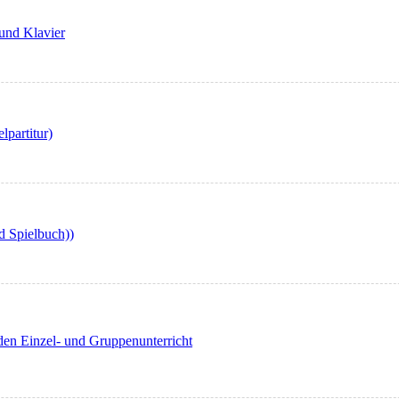
 und Klavier
lpartitur)
d Spielbuch))
 den Einzel- und Gruppenunterricht