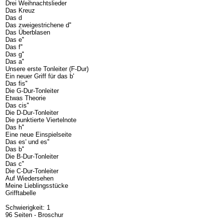
Drei Weihnachtslieder
Das Kreuz
Das d
Das zweigestrichene d''
Das Überblasen
Das e''
Das f''
Das g''
Das a''
Unsere erste Tonleiter (F-Dur)
Ein neuer Griff für das b'
Das fis''
Die G-Dur-Tonleiter
Etwas Theorie
Das cis''
Die D-Dur-Tonleiter
Die punktierte Viertelnote
Das h''
Eine neue Einspielseite
Das es' und es''
Das b''
Die B-Dur-Tonleiter
Das c''
Die C-Dur-Tonleiter
Auf Wiedersehen
Meine Lieblingsstücke
Grifftabelle
Schwierigkeit: 1
96 Seiten - Broschur