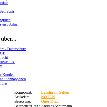
rtitur
Begräbnis
b
ngbuch
ten Jubiläen
r
über...
äre / Datenschutz
AGB
recht
ausschluss
um
er Kunden
iat / Schnäppchen
rtner
Komponist:
Landgraf, Gefion
Artikelart:
NOTEN
Besetzung:
Querflöte/n
Bearbeiter/Hrsg.:
Andreas Schürmann