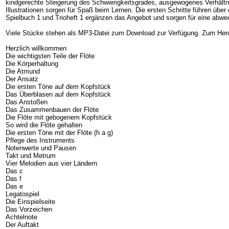
kindgerechte Steigerung des Schwierigkeitsgrades, ausgewogenes Verhältn
Illustrationen sorgen für Spaß beim Lernen. Die ersten Schritte führen über
Spielbuch 1 und Trioheft 1 ergänzen das Angebot und sorgen für eine abwec
Viele Stücke stehen als MP3-Datei zum Download zur Verfügung. Zum Herun
Herzlich willkommen
Die wichtigsten Teile der Flöte
Die Körperhaltung
Die Atmund
Der Ansatz
Die ersten Töne auf dem Kopfstück
Das Überblasen auf dem Kopfstück
Das Anstoßen
Das Zusammenbauen der Flöte
Die Flöte mit gebogenem Kopfstück
So wird die Flöte gehalten
Die ersten Töne mit der Flöte (h a g)
Pflege des Instruments
Notenwerte und Pausen
Takt und Metrum
Vier Melodien aus vier Ländern
Das c
Das f
Das e
Legatospiel
Die Einspielseite
Das Vorzeichen
Achtelnote
Der Auftakt