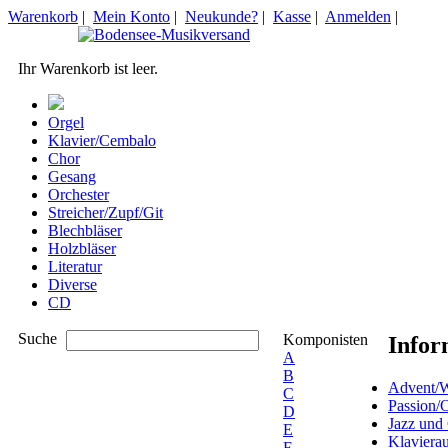
Warenkorb
|
Mein Konto
|
Neukunde?
|
Kasse
|
Anmelden
|
Ihr Warenkorb ist leer.
Orgel
Klavier/Cembalo
Chor
Gesang
Orchester
Streicher/Zupf/Git
Blechbläser
Holzbläser
Literatur
Diverse
CD
Suche
Komponisten
Infor
A
B
Advent/W
C
Passion/
D
Jazz und
E
Klaviera
F