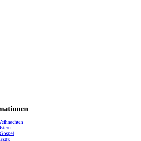
mationen
eihnachten
Ostern
 Gospel
uszug