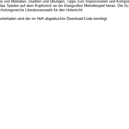
is von Melodien, Duetten und Übungen, Tipps zum Improvisieren und Komponi
 das Spielen auf dem Kopfstück an ein klangvolles Melodiespiel heran. Die Sc
hslungsreiche Literaturauswahl für den Unterricht.
terladen wird der im Heft abgedruckte Download-Code benötigt.