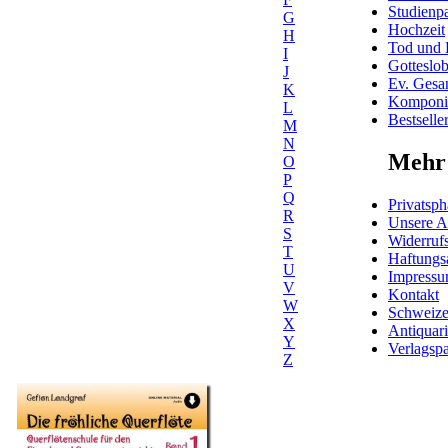
Studienpa
G
Hochzeit
H
Tod und 
I
Gotteslo
J
Ev. Gesa
K
Komponis
L
Bestselle
M
N
Mehr 
O
P
Q
Privatsph
R
Unsere 
S
Widerrufs
T
Haftungs
U
Impress
V
Kontakt
W
Schweiz
X
Antiquar
Y
Verlagspa
Z