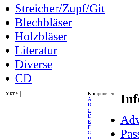
Streicher/Zupf/Git
Blechbläser
Holzbläser
Literatur
Diverse
CD
Suche
Komponisten
In
A
B
C
Adv
D
E
F
Pas
G
H