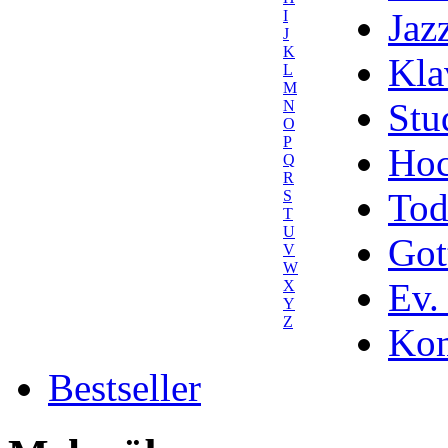
Jaz
I
J
K
Kla
L
M
Stu
N
O
P
Hoc
Q
R
Tod
S
T
U
Got
V
W
Ev.
X
Y
Z
Kom
Bestseller