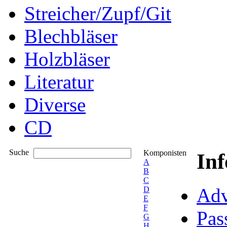
Streicher/Zupf/Git
Blechbläser
Holzbläser
Literatur
Diverse
CD
Suche
Komponisten
In
A
B
C
Adv
D
E
F
Pas
G
H