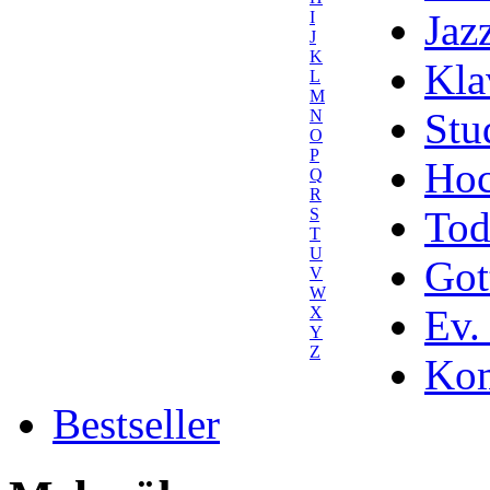
Jaz
I
J
K
Kla
L
M
Stu
N
O
P
Hoc
Q
R
Tod
S
T
U
Got
V
W
Ev.
X
Y
Z
Kom
Bestseller