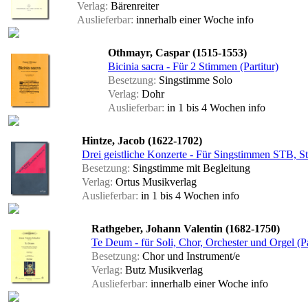
Verlag:
Bärenreiter
Auslieferbar:
innerhalb einer Woche
info
Othmayr, Caspar (1515-1553)
Bicinia sacra - Für 2 Stimmen (Partitur)
Besetzung:
Singstimme Solo
Verlag:
Dohr
Auslieferbar:
in 1 bis 4 Wochen
info
Hintze, Jacob (1622-1702)
Drei geistliche Konzerte - Für Singstimmen STB, St
Besetzung:
Singstimme mit Begleitung
Verlag:
Ortus Musikverlag
Auslieferbar:
in 1 bis 4 Wochen
info
Rathgeber, Johann Valentin (1682-1750)
Te Deum - für Soli, Chor, Orchester und Orgel (Pa
Besetzung:
Chor und Instrument/e
Verlag:
Butz Musikverlag
Auslieferbar:
innerhalb einer Woche
info