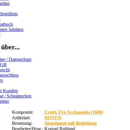
rtitur
Begräbnis
b
ngbuch
ten Jubiläen
r
über...
äre / Datenschutz
AGB
recht
ausschluss
um
er Kunden
iat / Schnäppchen
rtner
Komponist:
Crotti, Fra Archangelo (1608)
Artikelart:
NOTEN
Besetzung:
Singstimme mit Begleitung
Bearbeiter/Hrsg.:
Konrad Ruhland