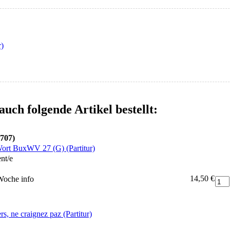
r)
auch folgende Artikel bestellt:
1707)
 Wort BuxWV 27 (G) (Partitur)
nt/e
14,50 €
 Woche
info
rs, ne craignez paz (Partitur)