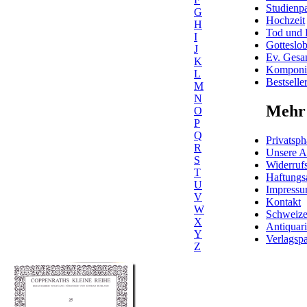
Studienpa
G
Hochzeit
H
Tod und 
I
Gotteslo
J
Ev. Gesa
K
Komponis
L
Bestselle
M
N
Mehr 
O
P
Q
Privatsph
R
Unsere 
S
Widerrufs
T
Haftungs
U
Impress
V
Kontakt
W
Schweiz
X
Antiquar
Y
Verlagspa
Z