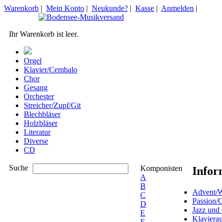
Warenkorb
|
Mein Konto
|
Neukunde?
|
Kasse
|
Anmelden
|
Ihr Warenkorb ist leer.
Orgel
Klavier/Cembalo
Chor
Gesang
Orchester
Streicher/Zupf/Git
Blechbläser
Holzbläser
Literatur
Diverse
CD
Suche
Komponisten
Infor
A
B
Advent/W
C
Passion/
D
Jazz und
E
Klaviera
F