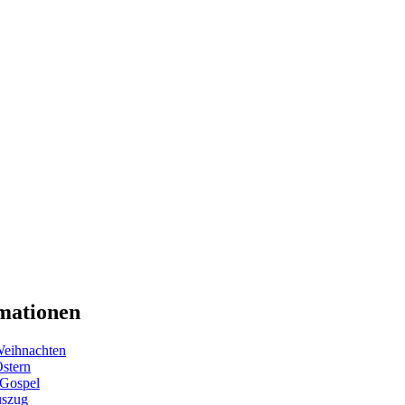
mationen
eihnachten
Ostern
 Gospel
uszug