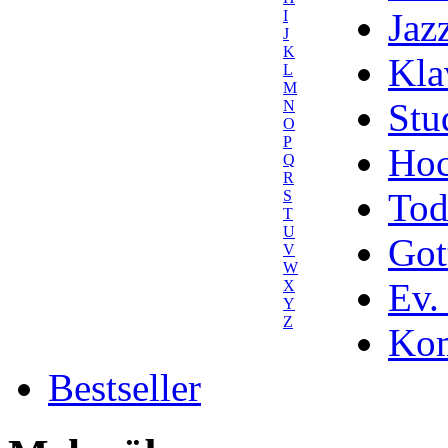
Jaz
I
J
K
Kla
L
M
Stu
N
O
P
Hoc
Q
R
Tod
S
T
U
Got
V
W
Ev.
X
Y
Z
Kom
Bestseller