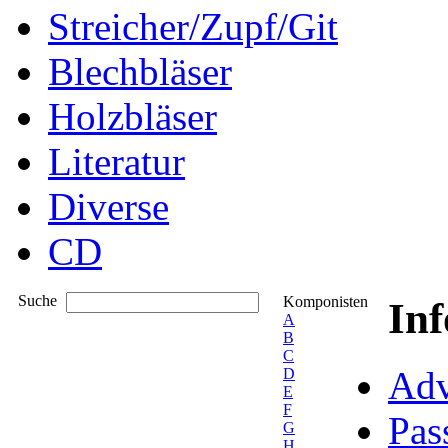
Streicher/Zupf/Git
Blechbläser
Holzbläser
Literatur
Diverse
CD
Suche
Komponisten
In
A
B
C
Adv
D
E
F
Pas
G
H