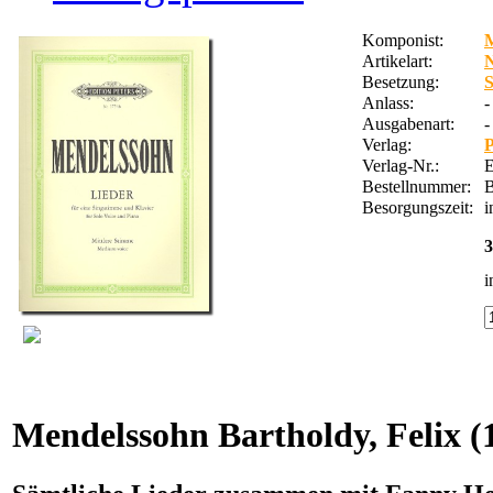
Komponist:
M
Artikelart:
Besetzung:
S
Anlass:
-
Ausgabenart:
-
Verlag:
P
Verlag-Nr.:
E
Bestellnummer:
Besorgungszeit:
i
3
i
Mendelssohn Bartholdy, Felix
(