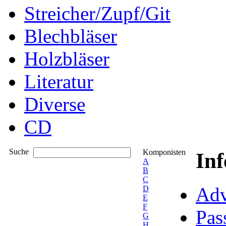
Streicher/Zupf/Git
Blechbläser
Holzbläser
Literatur
Diverse
CD
Suche
Komponisten
In
A
B
C
Adv
D
E
F
Pas
G
H