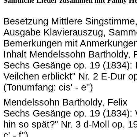
Sämtliche Lieder zusammen mit Fanny Hen
Besetzung Mittlere Singstimme,
Ausgabe Klavierauszug, Samm
Bemerkungen mit Anmerkungen 
Inhalt Mendelssohn Bartholdy, F
Sechs Gesänge op. 19 (1834): D
Veilchen erblickt" Nr. 2 E-Dur op
(Tonumfang: cis' - e'')
Mendelssohn Bartholdy, Felix
Sechs Gesänge op. 19 (1834): W
hin so spät?" Nr. 3 d-Moll op. 1
c' - f'')