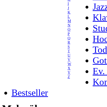
Jaz
I
J
K
Kla
L
M
Stu
N
O
P
Hoc
Q
R
Tod
S
T
U
Got
V
W
Ev.
X
Y
Z
Kom
Bestseller