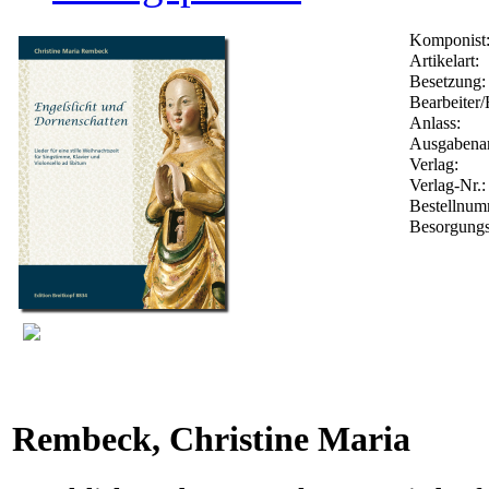
Komponist
Artikelart:
Besetzung:
Bearbeiter/
Anlass:
Ausgabenar
Verlag:
Verlag-Nr.
Bestellnu
Besorgungs
Rembeck, Christine Maria