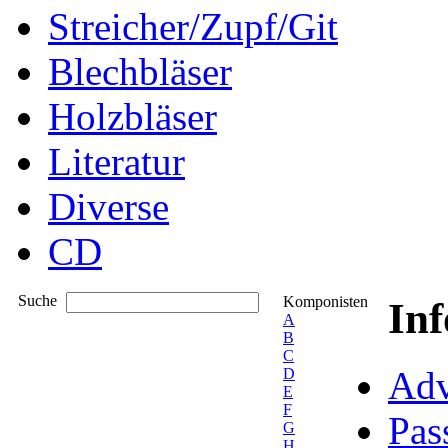
Streicher/Zupf/Git
Blechbläser
Holzbläser
Literatur
Diverse
CD
Suche
Komponisten
In
A
B
C
Adv
D
E
F
Pas
G
H