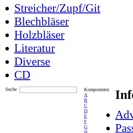
Streicher/Zupf/Git
Blechbläser
Holzbläser
Literatur
Diverse
CD
Suche
Komponisten
In
A
B
C
Adv
D
E
F
Pas
G
H