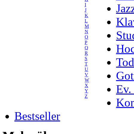
Jaz
I
J
K
Kla
L
M
Stu
N
O
P
Hoc
Q
R
Tod
S
T
U
Got
V
W
Ev.
X
Y
Z
Kom
Bestseller